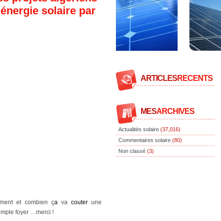
énergie solaire par
ARTICLES
RECENTS
MES
ARCHIVES
Actualités solaire
(37,016)
Commentaires solaire
(80)
Non classé
(3)
ment et combien ç
a
va
couter
une
imple foyer …merci !