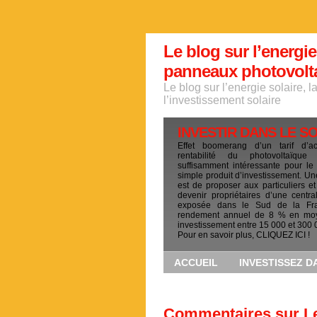
Le blog sur l’energie
panneaux photovoltai
Le blog sur l’energie solaire, 
l’investissement solaire
INVESTIR DANS LE S
Effet boomerang d’un tarif d’a
rentabilité du photovoltaïqu
suffisamment intéressante pour le
simple produit d’investissement. Un
est de proposer aux particuliers et
devenir propriétaires d’une centra
exposée dans le Sud de la Fr
rendement annuel de 8 % en mo
investissement entre 15 000 et 300 
Pour en savoir plus, CLIQUEZ ICI !
ACCUEIL
INVESTISSEZ D
Commentaires sur Le