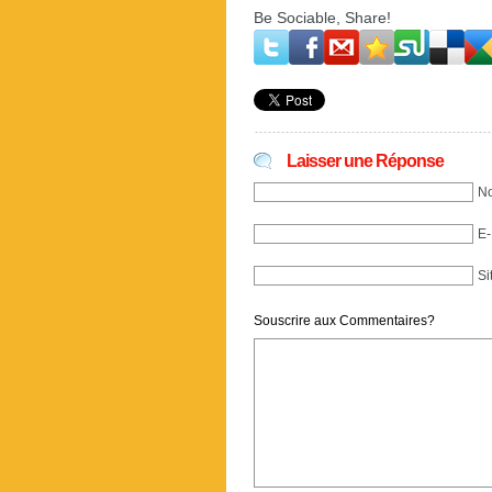
Be Sociable, Share!
Laisser une Réponse
No
E-
Si
Souscrire aux Commentaires?