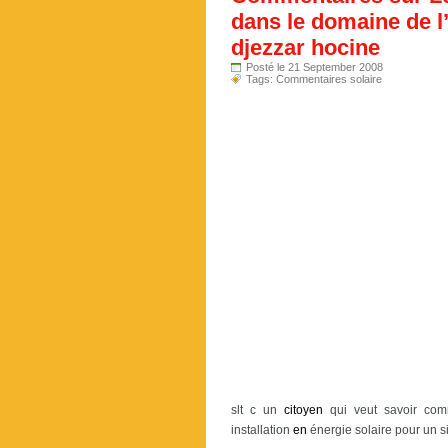
dans le domaine de l’
djezzar hocine
Posté le 21 September 2008
Tags:
Commentaires solaire
slt c un
citoyen
qui veut savoir com
installation
en
énergie solaire pour un s