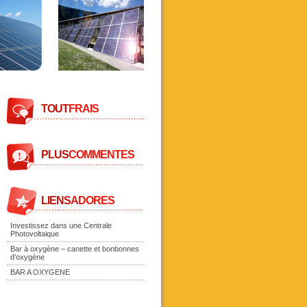
TOUT
FRAIS
PLUS
COMMENTES
LIENS
ADORES
Investissez dans une Centrale
Photovoltaique
Bar à oxygène – canette et bonbonnes
d’oxygène
BAR A OXYGENE