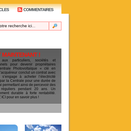
CLES
COMMENTAIRES
T MAINTENANT !
 aux particuliers, sociétés et
ionnels pour devenir propriétaires
entrale Photovoltaïque « clé en
L’acquéreur conclut un contrat avec
s’engage à acheter l’électricité
 par la Centrale pour une durée de
ui permettant ainsi de percevoir des
 réguliers pendant 20 ans. Un
sement durable à forte rentabilité.
CI pour en savoir plus !