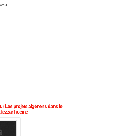
IVANT
r Les projets algériens dans le
djezzar hocine