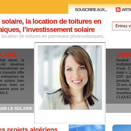
SOUSCRIRE AUX...
ARTI
 solaire, la location de toitures en
ques, l’investissement solaire
la location de toitures en panneaux photovoltaiques,
OLAIRE
C'ES
chat élevé, la
Destiné
e est devenue
institut
 transformer en
d’une C
e nouvelle offre
main ». 
 entreprises de
EDF qui 
le solaire bien
produite
ance. Avec un
20 ans, l
yenne pour un
revenus
000 €.
investis
CLIQUEZ I
ANS LE SOLAIRE
s projets algériens