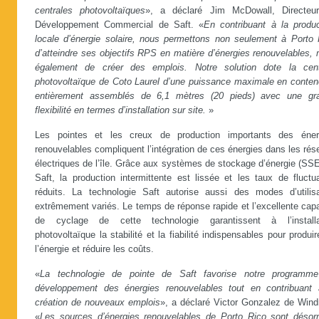
centrales photovoltaïques
», a déclaré Jim McDowall, Directeu
Développement Commercial de Saft. «
En contribuant à la produc
locale d’énergie solaire, nous permettons non seulement à Porto 
d’atteindre ses objectifs RPS en matière d’énergies renouvelables,
également de créer des emplois. Notre solution dote la cent
photovoltaïque de Coto Laurel d’une puissance maximale en conten
entièrement assemblés de 6,1 mètres (20 pieds) avec une gr
flexibilité en termes d’installation sur site.
»
Les pointes et les creux de production importants des éner
renouvelables compliquent l’intégration de ces énergies dans les ré
électriques de l’île. Grâce aux systèmes de stockage d’énergie (SS
Saft, la production intermittente est lissée et les taux de fluctu
réduits. La technologie Saft autorise aussi des modes d’utilisa
extrêmement variés. Le temps de réponse rapide et l’excellente cap
de cyclage de cette technologie garantissent à l’installa
photovoltaïque la stabilité et la fiabilité indispensables pour produi
l’énergie et réduire les coûts.
«
La technologie de pointe de Saft favorise notre programm
développement des énergies renouvelables tout en contribuant 
création de nouveaux emplois
», a déclaré Victor Gonzalez de Wind
«
Les sources d’énergies renouvelables de Porto Rico sont désor