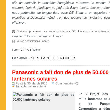
afin de soutenir la transition énergétique à travers le monde. 
sommes fiers de participer au projet de Block Island, tout en renfo
notre partenariat de longue date avec DE Shaw et en apportant n
expertise à Deepwater Wind, l’un des leaders de l’industrie éoli
offshore
».
[1] Données provenant des sources internes GE, fondées sur la consomm
moyenne d’électricité par foyer en Europe.
[2] Source : estimations Lazard.
( src –
CP
– GE Alstom )
En Savoir + :
LIRE L’ARTICLE EN ENTIER
Panasonic a fait don de plus de 50.000
lanternes solaires
Posté le 30 March 2016
Commentaire (0)
Tags:
Actualités solaire
Le « Projet des 
mille lanternes sola
» de Panaso
Corporation a dép