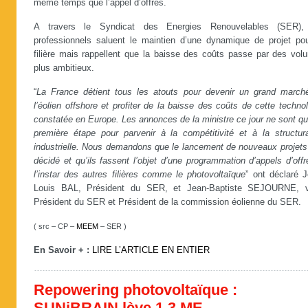
même temps que l’appel d’offres.
A travers le Syndicat des Energies Renouvelables (SER),
professionnels saluent le maintien d’une dynamique de projet pou
filière mais rappellent que la baisse des coûts passe par des vol
plus ambitieux.
“
La France détient tous les atouts pour devenir un grand march
l’éolien offshore et profiter de la baisse des coûts de cette techno
constatée en Europe. Les annonces de la ministre ce jour ne sont q
première étape pour parvenir à la compétitivité et à la structura
industrielle. Nous demandons que le lancement de nouveaux projets 
décidé et qu’ils fassent l’objet d’une programmation d’appels d’off
l’instar des autres filières comme le photovoltaïque
” ont déclaré J
Louis BAL, Président du SER, et Jean-Baptiste SEJOURNE, v
Président du SER et Président de la commission éolienne du SER.
( src – CP –
MEEM
– SER )
En Savoir + :
LIRE L’ARTICLE EN ENTIER
Repowering photovoltaïque :
SUNiBRAIN lève 1,3 ME