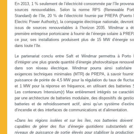
En 2013, 1 % seulement de l’électricité consommée par l’île provena
sources renouvelables. Selon la norme RPS (Renewable Portf
Standard) de l’île, 20 % de l’électricité fournie par PREPA (Puerto
Electric Power Authority), la compagnie électrique nationale, devront
issus de sources renouvelables à l’horizon 2035. Windmar a ét
première entreprise portoricaine à fournir de l’énergie solaire à PRE
ce jour, ses installations produisent plus de 15 MW d’énergie sol
dans toute l’île.
Le partenariat conclu entre Saft et Windmar permettra à Porto 
d’intégrer une plus grande quantité d’énergie photovoltaïque renouve
dans son réseau électrique. Windmar pourra ainsi satisfaire
exigences techniques minimales (MTR) de PREPA, à savoir fournir
puissance de pointe de 4,5 MW pour la régulation du taux de fluctu
et 1 MW pour la réponse en fréquence, en utilisant des batteries S
Les conteneurs Intensium(r) Max entièrement intégrés se caractéri
par une architecture de batteries modulaire, des dispositifs de gesti
batteries et de refroidissement actif, ainsi qu’un système d’extin
d’incendie et des interfaces de communications et d’alimentation.
«
Dans les régions isolées et sur les îles, nos batteries doivent 
capables de gérer des flux d’énergie quotidiens substantiels et
niveaux de puissance de sortie élevés pour stabiliser la productio