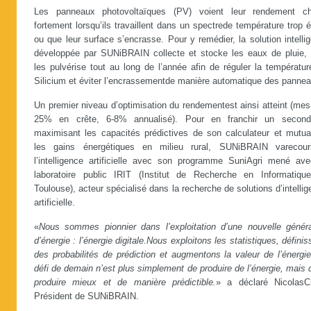
Les panneaux photovoltaïques (PV) voient leur rendement ch
fortement lorsqu’ils travaillent dans un spectrede température trop 
ou que leur surface s’encrasse. Pour y remédier, la solution intelli
développée par SUNiBRAIN collecte et stocke les eaux de pluie, 
les pulvérise tout au long de l’année afin de réguler la températu
Silicium et éviter l’encrassementde manière automatique des pannea
Un premier niveau d’optimisation du rendementest ainsi atteint (me
25% en crête, 6-8% annualisé). Pour en franchir un secon
maximisant les capacités prédictives de son calculateur et mutual
les gains énergétiques en milieu rural, SUNiBRAIN varecour
l’intelligence artificielle avec son programme SuniAgri mené ave
laboratoire public IRIT (Institut de Recherche en Informatiqu
Toulouse), acteur spécialisé dans la recherche de solutions d’intelli
artificielle.
«
Nous sommes pionnier dans l’exploitation d’une nouvelle généra
d’énergie : l’énergie digitale.Nous exploitons les statistiques, défini
des probabilités de prédiction et augmentons la valeur de l’énergi
défi de demain n’est plus simplement de produire de l’énergie, mais 
produire mieux et de manière prédictible.
» a déclaré NicolasCri
Président de SUNiBRAIN.