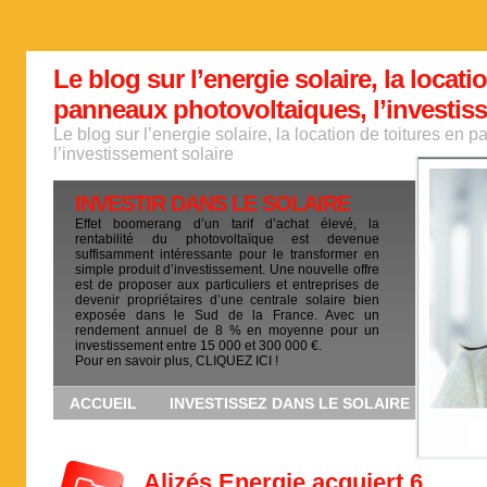
Le blog sur l’energie solaire, la locati
panneaux photovoltaiques, l’investis
Le blog sur l’energie solaire, la location de toitures en
l’investissement solaire
INVESTIR DANS LE SOLAIRE
Effet boomerang d’un tarif d’achat élevé, la
rentabilité du photovoltaïque est devenue
suffisamment intéressante pour le transformer en
simple produit d’investissement. Une nouvelle offre
est de proposer aux particuliers et entreprises de
devenir propriétaires d’une centrale solaire bien
exposée dans le Sud de la France. Avec un
rendement annuel de 8 % en moyenne pour un
investissement entre 15 000 et 300 000 €.
Pour en savoir plus, CLIQUEZ ICI !
ACCUEIL
INVESTISSEZ DANS LE SOLAIRE
Alizés Energie acquiert 6