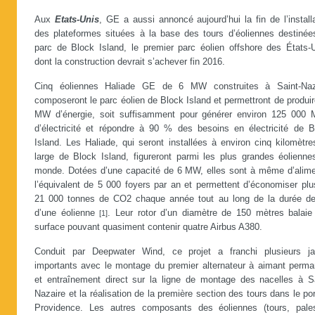
Aux
Etats-Unis
, GE a aussi annoncé aujourd’hui la fin de l’install
des plateformes situées à la base des tours d’éoliennes destinée
parc de Block Island, le premier parc éolien offshore des États-U
dont la construction devrait s’achever fin 2016.
Cinq éoliennes Haliade GE de 6 MW construites à Saint-Naz
composeront le parc éolien de Block Island et permettront de produi
MW d’énergie, soit suffisamment pour générer environ 125 000
d’électricité et répondre à 90 % des besoins en électricité de B
Island. Les Haliade, qui seront installées à environ cinq kilomètr
large de Block Island, figureront parmi les plus grandes éolienne
monde. Dotées d’une capacité de 6 MW, elles sont à même d’alime
l’équivalent de 5 000 foyers par an et permettent d’économiser plu
21 000 tonnes de CO2 chaque année tout au long de la durée de
d’une éolienne
. Leur rotor d’un diamètre de 150 mètres balaie
[1]
surface pouvant quasiment contenir quatre Airbus A380.
Conduit par Deepwater Wind, ce projet a franchi plusieurs ja
importants avec le montage du premier alternateur à aimant perma
et entraînement direct sur la ligne de montage des nacelles à Sa
Nazaire et la réalisation de la première section des tours dans le po
Providence. Les autres composants des éoliennes (tours, pale