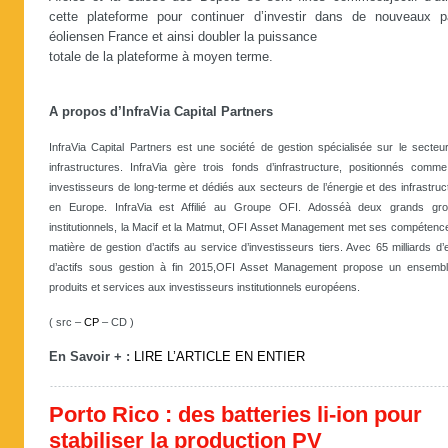
cette plateforme pour continuer d’investir dans de nouveaux p
éoliensen France et ainsi doubler la puissance
totale de la plateforme à moyen terme.
A propos d’InfraVia Capital Partners
InfraVia Capital Partners est une société de gestion spécialisée sur le secteu
infrastructures. InfraVia gère trois fonds d’infrastructure, positionnés comm
investisseurs de long-terme et dédiés aux secteurs de l’énergie et des infrastruc
en Europe. InfraVia est Affilié au Groupe OFI. Adosséà deux grands gr
institutionnels, la Macif et la Matmut, OFI Asset Management met ses compétenc
matière de gestion d’actifs au service d’investisseurs tiers. Avec 65 milliards d’
d’actifs sous gestion à fin 2015,OFI Asset Management propose un ensemb
produits et services aux investisseurs institutionnels européens.
( src –
CP
– CD )
En Savoir + :
LIRE L’ARTICLE EN ENTIER
Porto Rico : des batteries li-ion pour
stabiliser la production PV