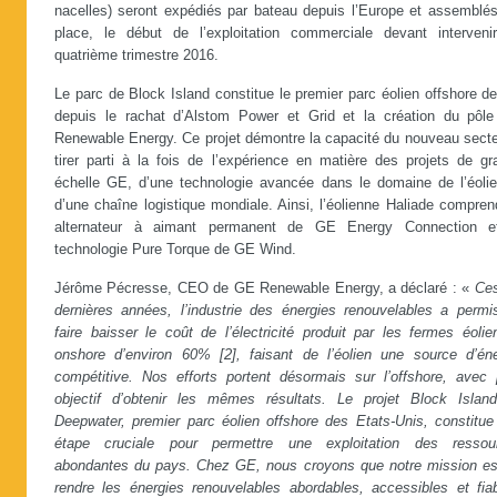
nacelles) seront expédiés par bateau depuis l’Europe et assemblés
place, le début de l’exploitation commerciale devant interveni
quatrième trimestre 2016.
Le parc de Block Island constitue le premier parc éolien offshore 
depuis le rachat d’Alstom Power et Grid et la création du pôl
Renewable Energy. Ce projet démontre la capacité du nouveau secte
tirer parti à la fois de l’expérience en matière des projets de gr
échelle GE, d’une technologie avancée dans le domaine de l’éolie
d’une chaîne logistique mondiale. Ainsi, l’éolienne Haliade compre
alternateur à aimant permanent de GE Energy Connection e
technologie Pure Torque de GE Wind.
Jérôme Pécresse, CEO de GE Renewable Energy, a déclaré : «
Ces
dernières années, l’industrie des énergies renouvelables a permi
faire baisser le coût de l’électricité produit par les fermes éoli
onshore d’environ 60% [2], faisant de l’éolien une source d’éne
compétitive. Nos efforts portent désormais sur l’offshore, avec 
objectif d’obtenir les mêmes résultats. Le projet Block Islan
Deepwater, premier parc éolien offshore des Etats-Unis, constitue
étape cruciale pour permettre une exploitation des ressou
abondantes du pays. Chez GE, nous croyons que notre mission es
rendre les énergies renouvelables abordables, accessibles et fiab