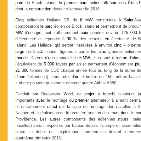
parc
de Block Island,
le
premier
parc
éolien
offshore
des
États-
dont la
construction
devrait s’achever fin 2016.
Cinq
éoliennes Haliade GE de
6
MW
construites à
Saint
-Na
composeront
le
parc
éolien de Block Island
et
permettront de produi
MW
d’énergie, soit suffisamment
pour
générer environ 125
000
M
d’électricité
et
répondre à
90
% des besoins
en
électricité de B
Island. Les Haliade, qui seront installées à environ
cinq
kilomètr
large
de Block Island, figureront parmi les
plus
grandes éolienn
monde
. Dotées d’
une
capacité de
6
MW
, elles sont à mê
me
d’alime
l’équivalent de
5
000
foyers
par
an et permettent d’économiser
plu
21
000
tonnes de CO2 chaque année tout au long de la durée de
d’
une
éolienne
. Leur rotor d’
un
diamètre de 150 mètres balai
[1]
surface pouvant quasiment contenir quatre Airbus A380.
Conduit
par
Deepwater
Wind
, ce
projet
a
franchi plusieurs ja
importants
avec
le montage
du
premier
alternateur à aimant perma
et entraînement
direct
sur
la ligne de montage des nacelles à Sa
Nazaire et la réalisation de la première section des tours
dans
le po
Providence. Les autres composants des éoliennes (tours, pale
nacelles) seront expédiés par bateau depuis l’Europe et assemblé
place, le début de l’exploitation commerciale devant interveni
quatriè
me
trimestre 2016.