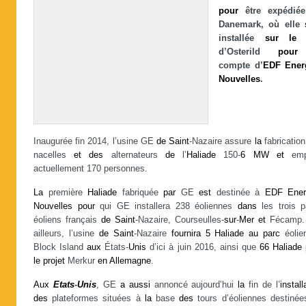
pour
être expédi
Danemark, où elle
installée
sur
le
d’Osterild
pour
compte d’
EDF
Ener
Nouvelles
.
Inaugurée fin 2014, l’usine GE
de
Saint
-Nazaire assure
la
fabricatio
nacelles
et
des
alternateurs
de
l’
Haliade
150-
6
MW
et
empl
actuellement 170 personnes.
La
première
Haliade
fabriquée
par
GE
est
destinée à
EDF
Ener
Nouvelles
pour
qui GE installera 238 éoliennes
dans
les trois p
éoliens français
de
Saint
-Nazaire, Courseulles-
sur
-
Mer
et
Fécamp
ailleurs, l’usine
de
Saint
-Nazaire
fournira
5
Haliade
au
parc
éolie
Block Island
aux
États-
Unis
d’ici à juin 2016, ainsi que
66
Haliade
le
projet
Merkur
en
Allemagne
.
Aux
Etats
-
Unis
, GE
a
aussi
annoncé aujourd’hui
la
fin de l’
install
des
plateformes situées à
la
base
des
tours d’éoliennes destiné