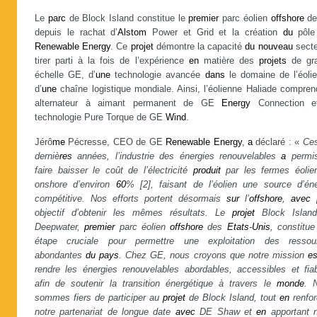
Le
parc
de Block Island constitue le
premier
parc éolien
offshore
de
depuis le rachat d’
Alstom
Power et Grid et la création
du
pôle
Renewable
Energy
. Ce
projet
démontre la capacité
du
nouveau
secte
tirer parti à la fois de l’expérience
en
matière des
projets
de gr
échelle GE, d’
une
technologie avancée
dans
le domaine de l’éolie
d’
une
chaîne logistique mondiale. Ainsi, l’éolienne Haliade compre
alternateur à aimant permanent de GE
Energy
Connection e
technologie Pure Torque de GE
Wind
.
Jérô
me
Pécresse, CEO de GE
Renewable
Energy
,
a
déclaré : «
Ces
derniè
res
années, l’industrie des énergies renouvelables
a
permi
faire baisser le coût de l’électricité
produit
par les fermes éolie
onshore d’environ
60
% [2], faisant de l’éolien une source d’éne
compétitive. Nos efforts portent désormais
sur
l’
offshore
,
avec
p
objectif d’obtenir les mêmes résultats. Le
projet
Block Islan
Deepwater,
premier
parc éolien
offshore
des
Etats
-
Unis
, constitue
étape cruciale pour permettre une exploitation des ressou
abondantes
du
pays
. Chez GE, nous croyons que notre mission
es
rendre les énergies renouvelables abordables, accessibles et fiab
afin de soutenir la transition énergétique à travers le
monde
. 
sommes fiers de participer au
projet
de Block Island, tout
en
renfor
notre partenariat de longue date
avec
DE Shaw et
en
apportant n