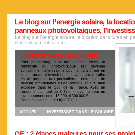
Le blog sur l’energie solaire, la locati
panneaux photovoltaiques, l’investis
Le blog sur l’energie solaire, la location de toitures en
l’investissement solaire
INVESTIR DANS LE SOLAIRE
Effet boomerang d’un tarif d’achat élevé, la
rentabilité du photovoltaïque est devenue
suffisamment intéressante pour le transformer en
simple produit d’investissement. Une nouvelle offre
est de proposer aux particuliers et entreprises de
devenir propriétaires d’une centrale solaire bien
exposée dans le Sud de la France. Avec un
rendement annuel de 8 % en moyenne pour un
investissement entre 15 000 et 300 000 €.
Pour en savoir plus, CLIQUEZ ICI !
ACCUEIL
INVESTISSEZ DANS LE SOLAIRE
GE : 2 étapes majeures pour ses proje