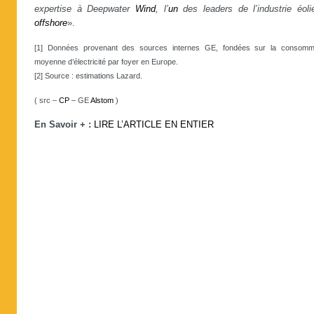
expertise à Deepwater
Wind
, l’
un
des leaders de l’industrie éoli
offshore
».
[1] Données provenant des sources internes GE, fondées sur la consomm
moyenne d’électricité par foyer en Europe.
[2] Source : estimations Lazard.
( src –
CP
– GE
Alstom
)
En Savoir + :
LIRE L’ARTICLE EN ENTIER