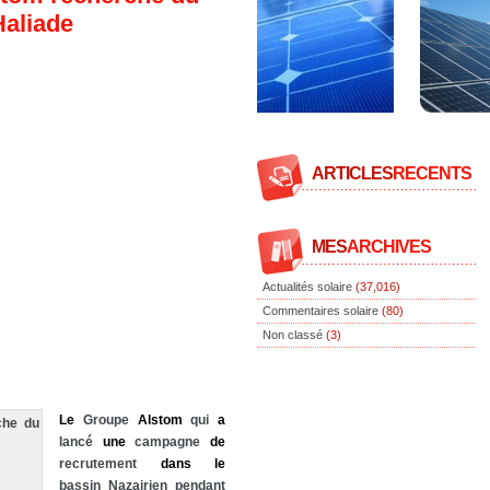
Haliade
ARTICLES
RECENTS
MES
ARCHIVES
Actualités solaire
(37,016)
Commentaires solaire
(80)
Non classé
(3)
Le
Groupe
Alstom
qui
a
lancé
une
campagne
de
recrutement
dans
le
bassin Nazairien pendant