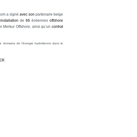
stom a signé
avec
son
partenaire belge
’
installation
de
66
éoliennes
offshore
n Merkur Offshore, ainsi qu’un
contrat
le domaine de l’énergie hydrolienne dans le
IER