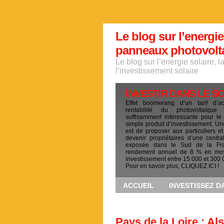
Le blog sur l’energie
panneaux photovoltai
Le blog sur l’energie solaire, 
l’investissement solaire
INVESTIR DANS LE S
Effet boomerang d’un tarif d’a
rentabilité du photovoltaïqu
suffisamment intéressante pour le
simple produit d’investissement. Un
est de proposer aux particuliers et
devenir propriétaires d’une centra
exposée dans le Sud de la Fr
rendement annuel de 8 % en mo
investissement entre 15 000 et 300 
Pour en savoir plus, CLIQUEZ ICI !
ACCUEIL
INVESTISSEZ D
Pays de la Loire : A