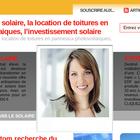
SOUSCRIRE AUX...
ARTI
 solaire, la location de toitures en
ques, l’investissement solaire
la location de toitures en panneaux photovoltaiques,
OLAIRE
C'ES
chat élevé, la
Destiné
e est devenue
institut
 transformer en
d’une C
e nouvelle offre
main ». 
 entreprises de
EDF qui 
le solaire bien
produite
ance. Avec un
20 ans, l
yenne pour un
revenus
000 €.
investis
CLIQUEZ I
ANS LE SOLAIRE
lstom recherche du