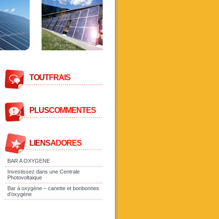
TOUT
FRAIS
PLUS
COMMENTES
LIENS
ADORES
BAR A OXYGENE
Investissez dans une Centrale
Photovoltaique
Bar à oxygène – canette et bonbonnes
d’oxygène