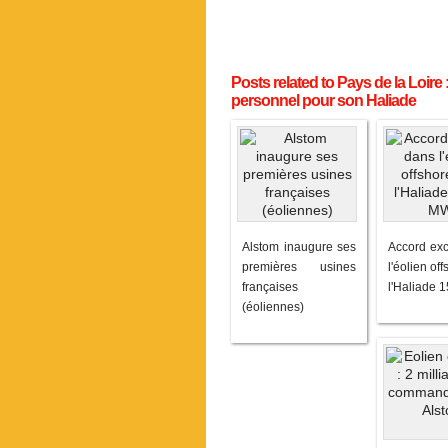
Posts related to Pays de la Loire
personnel pour son Haliade
Alstom inaugure ses
Accord exc
premières usines
l'éolien of
françaises
l'Haliade 
(éoliennes)