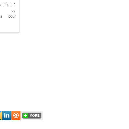
shore : 2
rds de
es pour