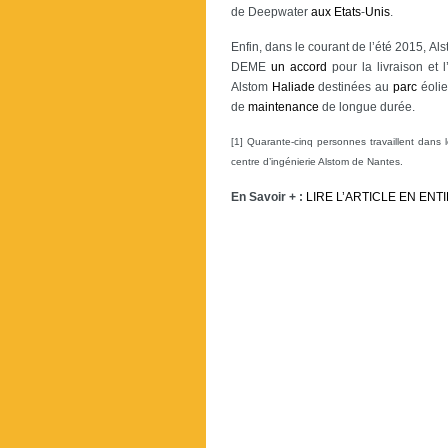
de Deepwater
aux
Etats
-
Unis
.
Enfin, dans le courant de l’été 2015, Al
DEME
un
accord
pour la livraison et l
Alstom
Haliade
destinées au
parc
éolie
de
maintenance
de longue durée.
[1] Quarante-cinq personnes travaillent dans 
centre d’ingénierie Alstom de Nantes.
En Savoir + :
LIRE L’ARTICLE EN ENT