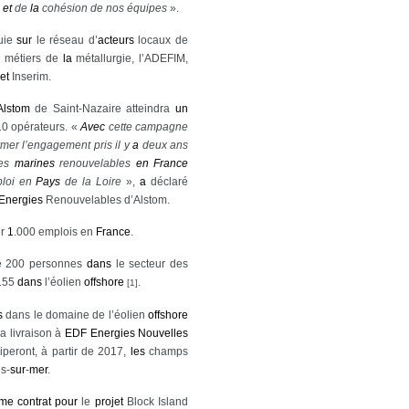
s
et
de
la
cohésion de nos équipes
».
uie
sur
le réseau d’
acteurs
locaux de
s
métiers de
la
métallurgie, l’ADEFIM,
et
Inserim.
Alstom
de Saint-Nazaire atteindra
un
10 opérateurs. «
Avec
cette campagne
rmer l’engagement pris il y
a
deux ans
ies
marines
renouvelables
en
France
ploi en
Pays
de la Loire
»,
a
déclaré
Energies
Renouvelables d’Alstom.
er
1
.000 emplois en
France
.
 200 personnes
dans
le secteur des
155
dans
l’éolien
offshore
.
[1]
s
dans le domaine de l’éolien
offshore
a livraison à
EDF
Energies
Nouvelles
peront, à partir de 2017,
les
champs
s-
sur
-
mer
.
me
contrat
pour
le
projet
Block Island