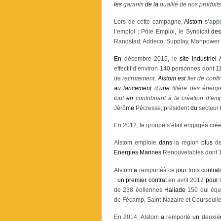
les
garants
de
la
qualité de nos produit
Lors de cette campagne,
Alstom
s’app
l’emploi : Pôle Emploi, le Syndicat
de
Randstad, Addeco, Supplay, Manpower
En
décembre 2015, le
site
industriel
effectif d’environ 140 personnes dont 1
de recrutement,
Alstom
est
fier de confi
au
lancement
d’
une
filière des énerg
tout
en
contribuant à la création d’em
Jérô
me
Pécresse, président
du
secteur
En 2012, le groupe s’était engagéà cré
Alstom emploie
dans
la région
plus
de
Energies
Marines
Renouvelables dont 
Alstom
a
remportéà ce
jour
trois
contrat
:
un
premier
contrat
en avril 2012
pour
l
de 238 éoliennes
Haliade
150 qui équi
de Fécamp, Saint-Nazaire et Courseulle
En 2014, Alstom
a
remporté
un
deuxiè