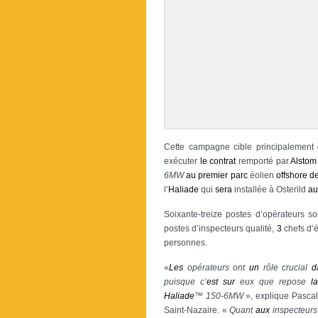
Cette campagne cible principalement
exécuter
le
contrat
remporté par
Alstom
6MW
au
premier
parc
éolien
offshore
d
l’
Haliade
qui
sera
installée à Osterild
au
Soixante-treize postes d’opérateurs s
postes d’inspecteurs qualité,
3
chefs d’
personnes.
«
Les
opérateurs ont
un
rôle crucial
d
puisque c’
est
sur
eux que repose
la
Haliade
™ 150-6MW
», explique Pascal
Saint-Nazaire. «
Quant
aux
inspecteurs