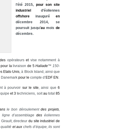
l’été 2015,
pour
son
site
industriel
d’éoliennes
offshore
inauguré
en
décembre 2014, se
poursuit jusqu’
au
mois
de
décembre.
des
opérateurs
et
vise notamment à
pour
la
livraison
de
5
Haliade
™ 150-
es
Etats
-
Unis
, à Block Island, ainsi que
Danemark
pour
le
compte d’
EDF
EN
.
ont à pourvoir
sur
le
site
, ainsi que
6
équipe
et
3
techniciens, soit
au
total
85
ans
le bon déroulement
des
projets
,
ligne d’assemblage
des
éoliennes
 Girault, directeur
du
site
industriel
de
 qualité
et
aux
chefs d’équipe, ils sont