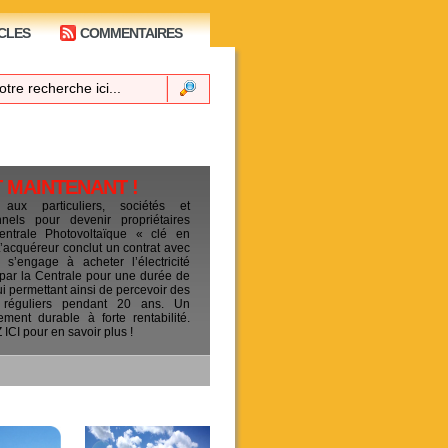
CLES
COMMENTAIRES
T MAINTENANT !
 aux particuliers, sociétés et
ionnels pour devenir propriétaires
entrale Photovoltaïque « clé en
L’acquéreur conclut un contrat avec
s’engage à acheter l’électricité
 par la Centrale pour une durée de
ui permettant ainsi de percevoir des
 réguliers pendant 20 ans. Un
sement durable à forte rentabilité.
CI pour en savoir plus !