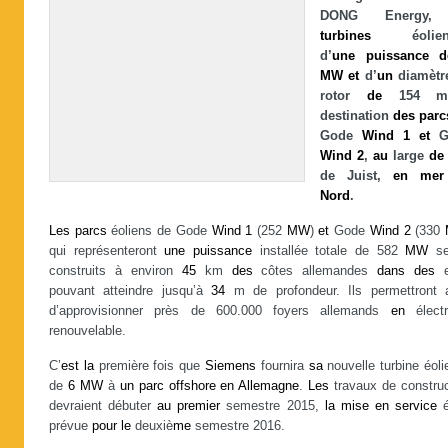
DONG Energy,
turbines
éolien
d’
une
puissance
d
MW
et
d’
un
diamèt
rotor
de
154 m
destination
des
parc
Gode
Wind
1
et
G
Wind
2
,
au
large
de
de Juist,
en
mer
Nord
.
Les
parcs
éoliens de Gode
Wind
1
(252
MW
)
et
Gode
Wind
2
(330
qui représenteront
une
puissance
installée totale de 582
MW
se
construits à environ
45
km
des
côtes allemandes
dans
des
e
pouvant atteindre jusqu’à
34
m de profondeur. Ils permettront a
d’approvisionner près de 600.000 foyers allemands
en
électri
renouvelable.
C’
est
la
première fois que
Siemens
fournira
sa
nouvelle turbine éol
de
6
MW
à
un
parc
offshore
en
Allemagne
.
Les
travaux de construc
devraient débuter
au
premier
semestre 2015,
la
mise
en
service
é
prévue
pour
le
deuxiè
me
semestre 2016.