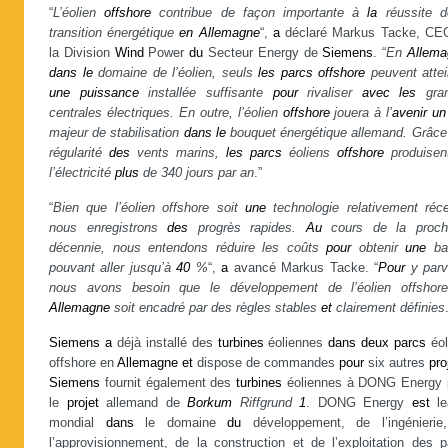
“
L’éolien
offshore
contribue de façon importante à
la
réussite 
transition énergétique
en
Allemagne
“,
a
déclaré Markus Tacke, CE
la Division
Wind
Power
du
Secteur Energy de
Siemens
. “
En
Allema
dans
le
domaine de l’éolien, seuls
les
parcs
offshore
peuvent attei
une
puissance
installée suffisante
pour
rivaliser
avec
les
gra
centrales électriques. En outre, l’éolien
offshore
jouera à l’
avenir
un
majeur de stabilisation
dans
le
bouquet énergétique allemand. Grâce 
régularité
des
vents marins,
les
parcs
éoliens
offshore
produisen
l’électricité
plus
de 340 jours par an
.”
“
Bien que l’éolien offshore soit
une
technologie relativement réce
nous enregistrons
des
progrès rapides.
Au
cours de la proch
décennie, nous entendons réduire les coûts
pour
obtenir
une
ba
pouvant aller jusqu’à
40
%
“,
a
avancé Markus Tacke. “
Pour
y parve
nous avons besoin que le développement de l’éolien offshor
Allemagne
soit encadré par des règles stables
et
clairement définies
Siemens
a
déjà installé des
turbines
éoliennes
dans
deux
parcs
éol
offshore en
Allemagne
et
dispose de commandes
pour
six autres
pro
Siemens
fournit également des
turbines
éoliennes à DONG Energy 
le
projet
allemand de
Borkum
Riffgrund
1
. DONG Energy
est
le
mondial
dans
le domaine
du
développement, de l’ingénierie
l’approvisionnement, de la construction et de l’exploitation des p