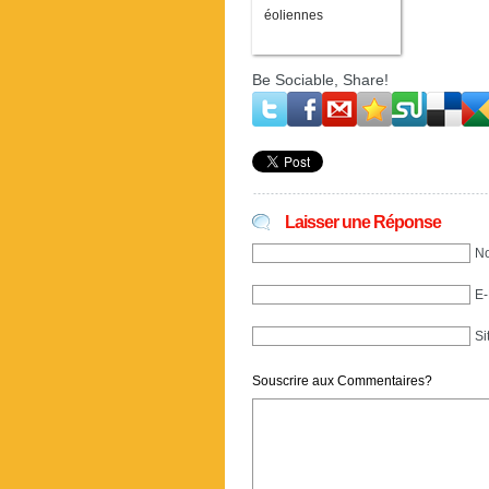
éoliennes
Be Sociable, Share!
Laisser une Réponse
No
E-
Si
Souscrire aux Commentaires?