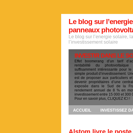
Le blog sur l’energie
panneaux photovoltai
Le blog sur l’energie solaire, 
l’investissement solaire
INVESTIR DANS LE S
Effet boomerang d’un tarif d’a
rentabilité du photovoltaïqu
suffisamment intéressante pour le
simple produit d’investissement. Un
est de proposer aux particuliers et
devenir propriétaires d’une centra
exposée dans le Sud de la Fr
rendement annuel de 8 % en mo
investissement entre 15 000 et 300 
Pour en savoir plus, CLIQUEZ ICI !
ACCUEIL
INVESTISSEZ D
Alstom livre le poste