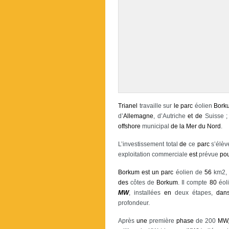
Trianel
travaille sur
le
parc
éolien
Bork
d’
Allemagne
, d’Autriche
et
de
Suisse ; 
offshore
municipal
de
la
Mer
du
Nord
.
L’investissement total
de
ce
parc
s’élèv
exploitation commerciale
est
prévue
po
Borkum
est
un
parc
éolien de
56
km2, 
des
côtes de
Borkum
. Il compte
80
éoli
MW
, installées
en
deux étapes,
dan
profondeur.
Après
une
première
phase
de 200
MW