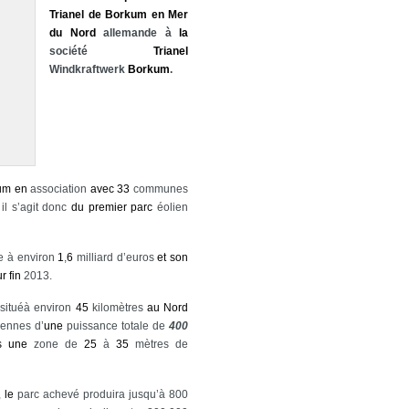
Trianel
de
Borkum
en
Mer
du
Nord
allemande à
la
société
Trianel
Windkraftwerk
Borkum
.
um
en
association
avec
33
communes
il s’agit donc
du
premier
parc
éolien
e à environ
1
,
6
milliard d’euros
et
son
ur
fin
2013.
situéà environ
45
kilomètres
au
Nord
ennes d’
une
puissance totale de
400
s
une
zone de
25
à
35
mètres de
,
le
parc achevé produira jusqu’à 800