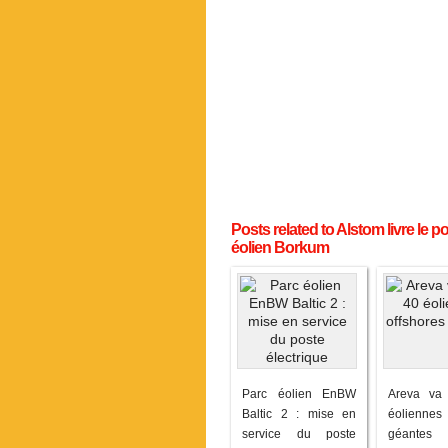
Posts related to Alstom livre le p
éolien Borkum
Parc éolien EnBW
Areva va 
Baltic 2 : mise en
éoliennes 
service du poste
géantes