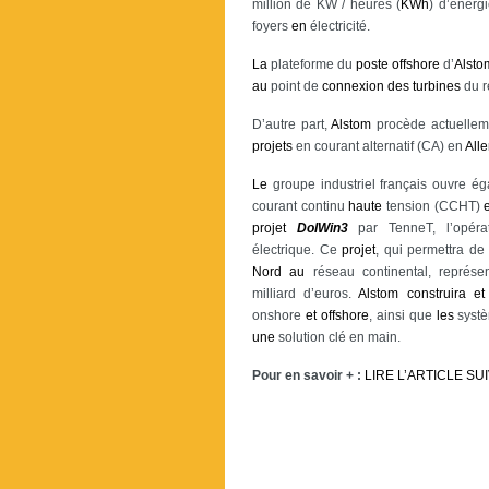
million de KW / heures (
KWh
) d’énerg
foyers
en
électricité.
La
plateforme du
poste
offshore
d’
Alsto
au
point de
connexion
des
turbines
du r
D’autre part,
Alstom
procède actuelle
projets
en courant alternatif (CA) en
All
Le
groupe industriel français ouvre ég
courant continu
haute
tension (CCHT)
projet
DolWin3
par TenneT, l’opér
électrique. Ce
projet
, qui permettra de
Nord
au
réseau continental, représ
milliard d’euros.
Alstom
construira
et
onshore
et
offshore
, ainsi que
les
systè
une
solution clé en main.
Pour en savoir + :
LIRE L’ARTICLE SU