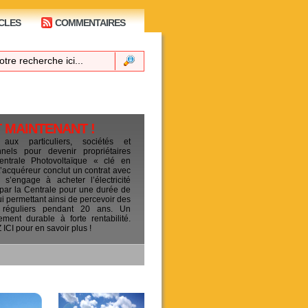
CLES
COMMENTAIRES
T MAINTENANT !
 aux particuliers, sociétés et
ionnels pour devenir propriétaires
entrale Photovoltaïque « clé en
L’acquéreur conclut un contrat avec
s’engage à acheter l’électricité
 par la Centrale pour une durée de
ui permettant ainsi de percevoir des
 réguliers pendant 20 ans. Un
sement durable à forte rentabilité.
CI pour en savoir plus !