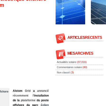
um
ARTICLES
RECENTS
MES
ARCHIVES
Actualités solaire
(37,016)
Commentaires solaire
(80)
Non classé
(3)
Alstom
Grid
a
annoncé
récemment l’
installation
de
la
plateforme
du
poste
offshore
du
parc
éolien