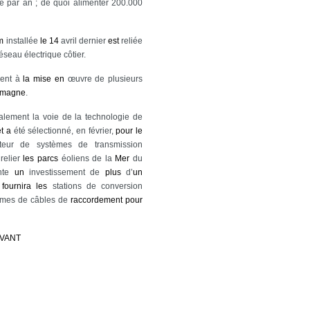
ie par an ; de quoi alimenter 200.000
m
installée
le
14
avril dernier
est
reliée
éseau électrique côtier.
ment à
la
mise
en
œuvre de plusieurs
emagne
.
alement la voie de la technologie de
et
a
été sélectionné, en février,
pour
le
ateur de systèmes de transmission
 relier
les
parcs
éoliens de la
Mer
du
ente
un
investissement de
plus
d’
un
fournira
les
stations de conversion
mes de câbles de
raccordement
pour
IVANT