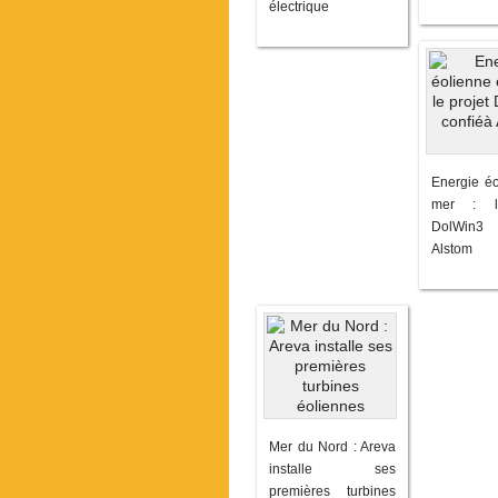
électrique
Energie éo
mer : l
DolWin3
Alstom
Mer du Nord : Areva
installe ses
premières turbines