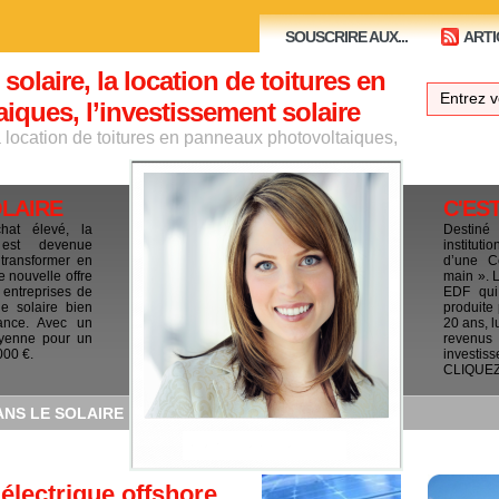
SOUSCRIRE AUX...
ARTI
 solaire, la location de toitures en
ques, l’investissement solaire
la location de toitures en panneaux photovoltaiques,
OLAIRE
C'ES
chat élevé, la
Destiné
e est devenue
institut
 transformer en
d’une C
e nouvelle offre
main ». 
 entreprises de
EDF qui 
le solaire bien
produite
ance. Avec un
20 ans, l
yenne pour un
revenus
000 €.
investis
CLIQUEZ I
ANS LE SOLAIRE
 électrique offshore