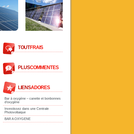
TOUT
FRAIS
PLUS
COMMENTES
LIENS
ADORES
Bar à oxygène – canette et bonbonnes
d’oxygène
Investissez dans une Centrale
Photovoltaique
BAR A OXYGENE