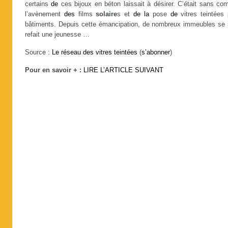
certains
de
ces bijoux en béton laissait à désirer. C’était sans co
l’avènement
des
films
solaire
s et
de
la
pose
de
vitres teintées
bâtiments. Depuis cette émancipation, de nombreux immeubles se 
refait une jeunesse …
Source :
Le réseau des vitres teintées
(
s’abonner
)
Pour en savoir + :
LIRE L’ARTICLE SUIVANT