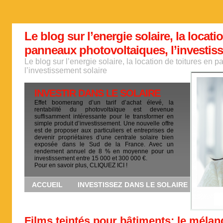
Le blog sur l’energie solaire, la locati
panneaux photovoltaiques, l’investis
Le blog sur l’energie solaire, la location de toitures en
l’investissement solaire
INVESTIR DANS LE SOLAIRE
Effet boomerang d’un tarif d’achat élevé, la
rentabilité du photovoltaïque est devenue
suffisamment intéressante pour le transformer en
simple produit d’investissement. Une nouvelle offre
est de proposer aux particuliers et entreprises de
devenir propriétaires d’une centrale solaire bien
exposée dans le Sud de la France. Avec un
rendement annuel de 8 % en moyenne pour un
investissement entre 15 000 et 300 000 €.
Pour en savoir plus, CLIQUEZ ICI !
ACCUEIL
INVESTISSEZ DANS LE SOLAIRE
Films teintés pour bâtiments: le mélan