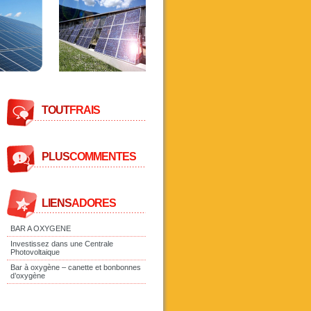
TOUT
FRAIS
PLUS
COMMENTES
LIENS
ADORES
BAR A OXYGENE
Investissez dans une Centrale
Photovoltaique
Bar à oxygène – canette et bonbonnes
d’oxygène