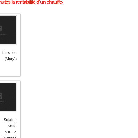
utes la rentabilité d’un chauffe-
e hors du
. (Mary's
olaire:
z votre
au sur le