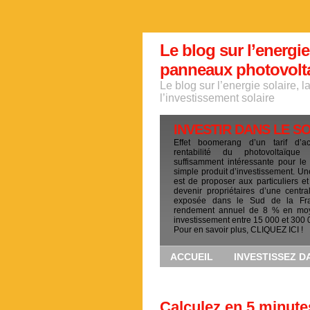
Le blog sur l’energie
panneaux photovoltai
Le blog sur l’energie solaire, 
l’investissement solaire
INVESTIR DANS LE S
Effet boomerang d’un tarif d’a
rentabilité du photovoltaïqu
suffisamment intéressante pour le
simple produit d’investissement. Un
est de proposer aux particuliers et
devenir propriétaires d’une centra
exposée dans le Sud de la Fr
rendement annuel de 8 % en mo
investissement entre 15 000 et 300 
Pour en savoir plus, CLIQUEZ ICI !
ACCUEIL
INVESTISSEZ D
Calculez en 5 minutes