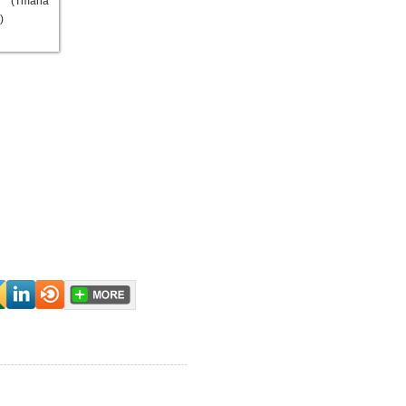
 (Tmana
)