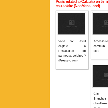
Posts related to Calculez en 5 min
eau solaire (NeoMansLand)
Votre toit est-il
Accessoir
éligible à
commun..
l’installation de
blog)
panneaux solaires ?
(Presse-citron)
Clic S
Branche
chauffe-e