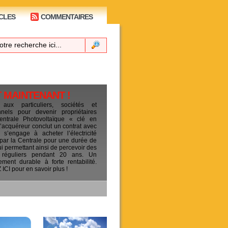
CLES
COMMENTAIRES
T MAINTENANT !
 aux particuliers, sociétés et
ionnels pour devenir propriétaires
entrale Photovoltaïque « clé en
L’acquéreur conclut un contrat avec
s’engage à acheter l’électricité
 par la Centrale pour une durée de
ui permettant ainsi de percevoir des
 réguliers pendant 20 ans. Un
sement durable à forte rentabilité.
CI pour en savoir plus !