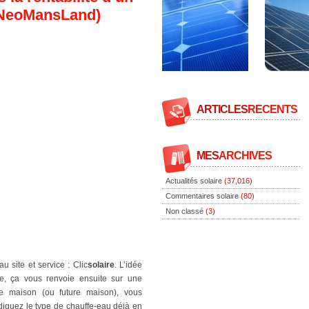
 (NeoMansLand)
ARTICLES
RECENTS
MES
ARCHIVES
Actualités solaire
(37,016)
Commentaires solaire
(80)
Non classé
(3)
 site et service : Clic
solaire
. L’idée
se, ça vous renvoie ensuite sur une
re maison (ou future maison), vous
 indiquez le type de chauffe-eau déjà en