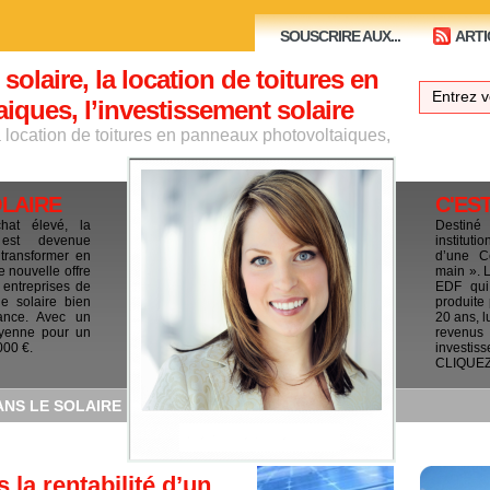
SOUSCRIRE AUX...
ARTI
 solaire, la location de toitures en
ques, l’investissement solaire
la location de toitures en panneaux photovoltaiques,
OLAIRE
C'ES
chat élevé, la
Destiné
e est devenue
institut
 transformer en
d’une C
e nouvelle offre
main ». 
 entreprises de
EDF qui 
le solaire bien
produite
ance. Avec un
20 ans, l
yenne pour un
revenus
000 €.
investis
CLIQUEZ I
ANS LE SOLAIRE
 la rentabilité d’un