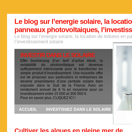
Le blog sur l’energie solaire, la locati
panneaux photovoltaiques, l’investis
Le blog sur l’energie solaire, la location de toitures en
l’investissement solaire
INVESTIR DANS LE SOLAIRE
Effet boomerang d’un tarif d’achat élevé, la
rentabilité du photovoltaïque est devenue
suffisamment intéressante pour le transformer en
simple produit d’investissement. Une nouvelle offre
est de proposer aux particuliers et entreprises de
devenir propriétaires d’une centrale solaire bien
exposée dans le Sud de la France. Avec un
rendement annuel de 8 % en moyenne pour un
investissement entre 15 000 et 300 000 €.
Pour en savoir plus, CLIQUEZ ICI !
ACCUEIL
INVESTISSEZ DANS LE SOLAIRE
Cultiver les algues en pleine mer de