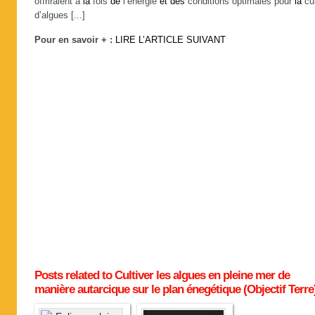
offriraient à
la
fois
de
l’énergie
et
des
conditions optimales pour
la
cul
d’algues [...]
Pour en savoir + :
LIRE L’ARTICLE SUIVANT
Posts related to Cultiver les algues en pleine mer de
manière autarcique sur le plan énegétique (Objectif Terre