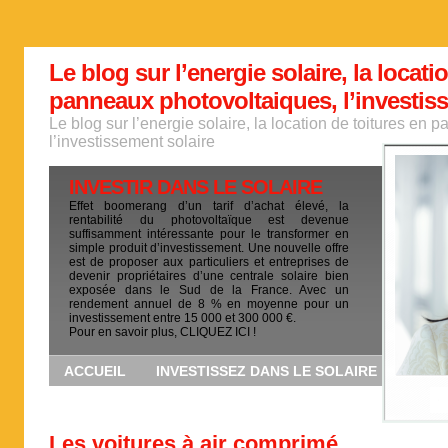
Le blog sur l’energie solaire, la locati
panneaux photovoltaiques, l’investis
Le blog sur l’energie solaire, la location de toitures en
l’investissement solaire
INVESTIR DANS LE SOLAIRE
Effet boomerang d’un tarif d’achat élevé, la
rentabilité du photovoltaïque est devenue
suffisamment intéressante pour le transformer en
simple produit d’investissement. Une nouvelle offre
est de proposer aux particuliers et entreprises de
devenir propriétaires d’une centrale solaire bien
exposée dans le Sud de la France. Avec un
rendement annuel de 8 % en moyenne pour un
investissement entre 15 000 et 300 000 €.
Pour en savoir plus, CLIQUEZ ICI !
ACCUEIL
INVESTISSEZ DANS LE SOLAIRE
Les voitures à air comprimé