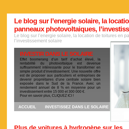
Le blog sur l’energie solaire, la locati
panneaux photovoltaiques, l’investis
Le blog sur l’energie solaire, la location de toitures en
l’investissement solaire
INVESTIR DANS LE SOLAIRE
Effet boomerang d’un tarif d’achat élevé, la
rentabilité du photovoltaïque est devenue
suffisamment intéressante pour le transformer en
simple produit d’investissement. Une nouvelle offre
est de proposer aux particuliers et entreprises de
devenir propriétaires d’une centrale solaire bien
exposée dans le Sud de la France. Avec un
rendement annuel de 8 % en moyenne pour un
investissement entre 15 000 et 300 000 €.
Pour en savoir plus, CLIQUEZ ICI !
ACCUEIL
INVESTISSEZ DANS LE SOLAIRE
Plus de voitures à hydrogène sur les