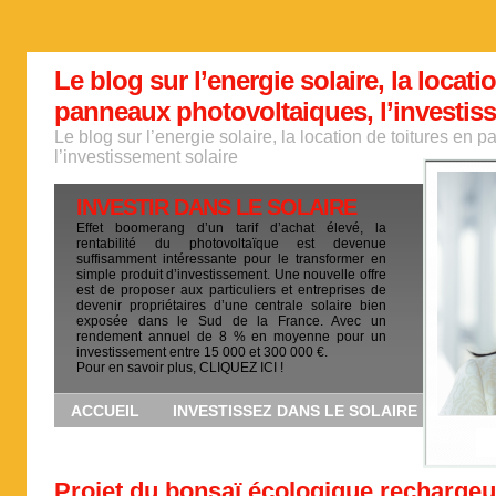
Le blog sur l’energie solaire, la locati
panneaux photovoltaiques, l’investis
Le blog sur l’energie solaire, la location de toitures en
l’investissement solaire
INVESTIR DANS LE SOLAIRE
Effet boomerang d’un tarif d’achat élevé, la
rentabilité du photovoltaïque est devenue
suffisamment intéressante pour le transformer en
simple produit d’investissement. Une nouvelle offre
est de proposer aux particuliers et entreprises de
devenir propriétaires d’une centrale solaire bien
exposée dans le Sud de la France. Avec un
rendement annuel de 8 % en moyenne pour un
investissement entre 15 000 et 300 000 €.
Pour en savoir plus, CLIQUEZ ICI !
ACCUEIL
INVESTISSEZ DANS LE SOLAIRE
Projet du bonsaï écologique rechargeu