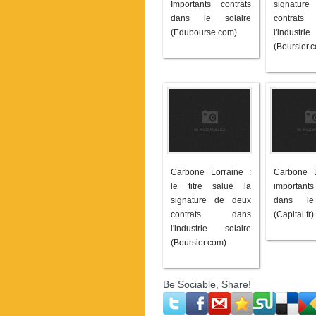
Importants contrats
signatur
dans le solaire
contra
(Edubourse.com)
l'industri
(Boursier.
Carbone Lorraine :
Carbone L
le titre salue la
importants
signature de deux
dans le
contrats dans
(Capital.fr)
l'industrie solaire
(Boursier.com)
Be Sociable, Share!