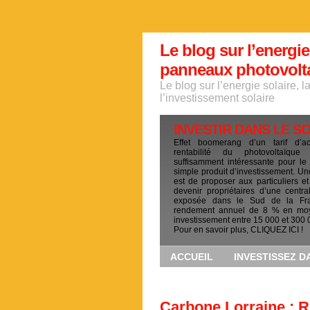
Le blog sur l’energie
panneaux photovoltai
Le blog sur l’energie solaire, 
l’investissement solaire
INVESTIR DANS LE S
Effet boomerang d’un tarif d’a
rentabilité du photovoltaïqu
suffisamment intéressante pour le
simple produit d’investissement. Un
est de proposer aux particuliers et
devenir propriétaires d’une centra
exposée dans le Sud de la Fr
rendement annuel de 8 % en mo
investissement entre 15 000 et 300 
Pour en savoir plus, CLIQUEZ ICI !
ACCUEIL
INVESTISSEZ D
Carbone Lorraine : 