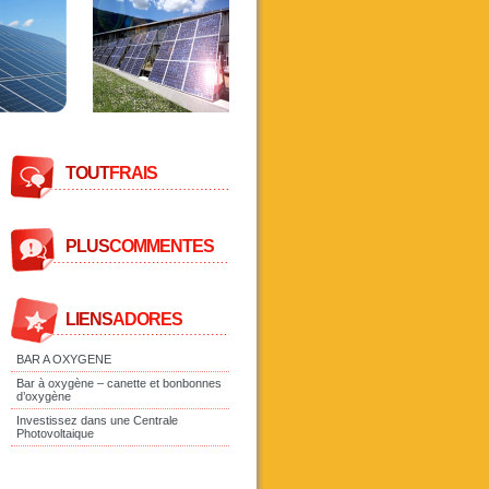
TOUT
FRAIS
PLUS
COMMENTES
LIENS
ADORES
BAR A OXYGENE
Bar à oxygène – canette et bonbonnes
d’oxygène
Investissez dans une Centrale
Photovoltaique