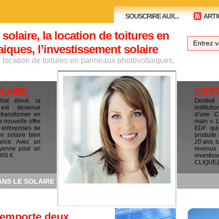
SOUSCRIRE AUX...
ARTI
 solaire, la location de toitures en
ques, l’investissement solaire
la location de toitures en panneaux photovoltaiques,
OLAIRE
C'ES
chat élevé, la
Destiné
e est devenue
institut
 transformer en
d’une C
e nouvelle offre
main ». 
 entreprises de
EDF qui 
le solaire bien
produite
ance. Avec un
20 ans, l
yenne pour un
revenus
000 €.
investis
CLIQUEZ I
ANS LE SOLAIRE
Remporte deux