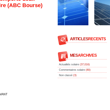
aire (ABC Bourse)
ARTICLES
RECENTS
MES
ARCHIVES
Actualités solaire
(37,016)
Commentaires solaire
(80)
Non classé
(3)
IVANT