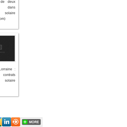
e de deux
ts dans
e solaire
com)
orraine :
 contrats
 solaire