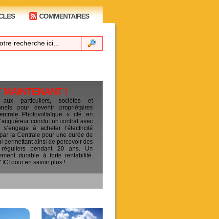
CLES
COMMENTAIRES
T MAINTENANT !
 aux particuliers, sociétés et
ionnels pour devenir propriétaires
entrale Photovoltaïque « clé en
L’acquéreur conclut un contrat avec
s’engage à acheter l’électricité
 par la Centrale pour une durée de
ui permettant ainsi de percevoir des
 réguliers pendant 20 ans. Un
sement durable à forte rentabilité.
CI pour en savoir plus !