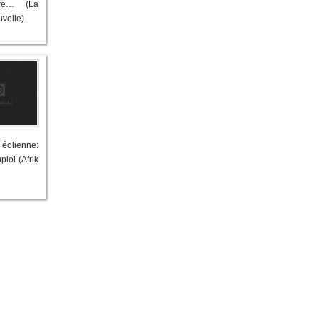
ire… (La
velle)
 éolienne:
loi (Afrik