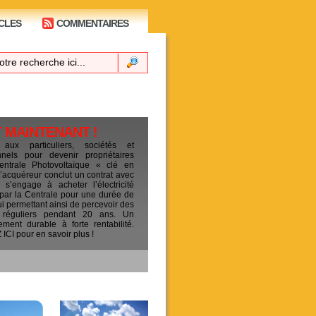
CLES
COMMENTAIRES
T MAINTENANT !
 aux particuliers, sociétés et
ionnels pour devenir propriétaires
entrale Photovoltaïque « clé en
L’acquéreur conclut un contrat avec
s’engage à acheter l’électricité
 par la Centrale pour une durée de
ui permettant ainsi de percevoir des
 réguliers pendant 20 ans. Un
sement durable à forte rentabilité.
CI pour en savoir plus !