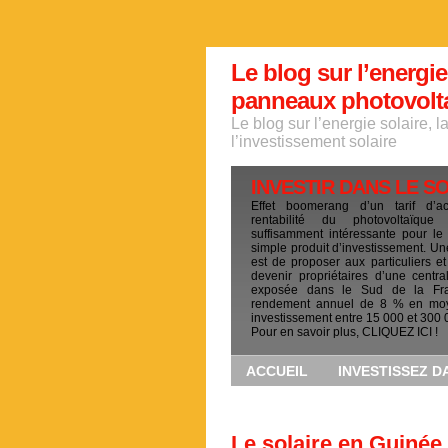
Le blog sur l’energie
panneaux photovoltai
Le blog sur l’energie solaire, 
l’investissement solaire
INVESTIR DANS LE S
Effet boomerang d’un tarif d’a
rentabilité du photovoltaïqu
suffisamment intéressante pour le
simple produit d’investissement. Un
est de proposer aux particuliers et
devenir propriétaires d’une centra
exposée dans le Sud de la Fr
rendement annuel de 8 % en mo
investissement entre 15 000 et 300 
Pour en savoir plus, CLIQUEZ ICI !
ACCUEIL
INVESTISSEZ D
Le solaire en Guinée