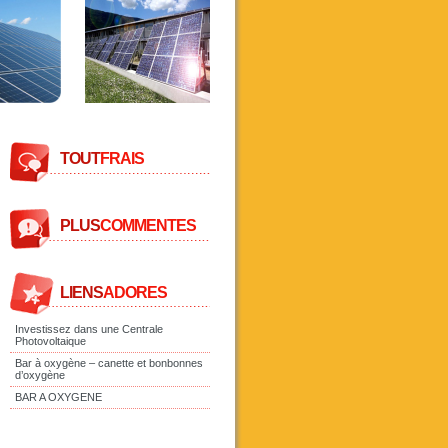
TOUT
FRAIS
PLUS
COMMENTES
LIENS
ADORES
Investissez dans une Centrale
Photovoltaique
Bar à oxygène – canette et bonbonnes
d’oxygène
BAR A OXYGENE