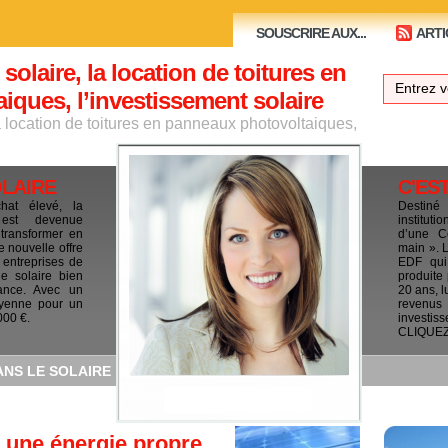
SOUSCRIRE AUX...
ARTI
 solaire, la location de toitures en
ques, l’investissement solaire
la location de toitures en panneaux photovoltaiques,
OLAIRE
C'ES
chat élevé, la
Destiné
e est devenue
institut
 transformer en
d’une C
e nouvelle offre
main ». 
 entreprises de
EDF qui 
le solaire bien
produite
ance. Avec un
20 ans, l
yenne pour un
revenus
000 €.
investis
CLIQUEZ I
ANS LE SOLAIRE
, une énergie propre