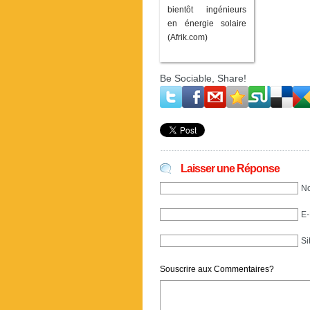
bientôt ingénieurs
en énergie solaire
(Afrik.com)
Be Sociable, Share!
Laisser une Réponse
No
E-
Si
Souscrire aux Commentaires?