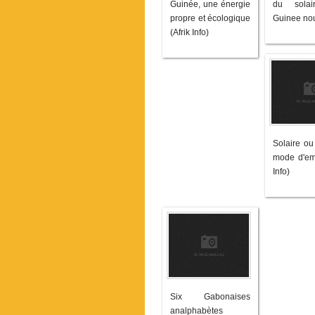
Guinée, une énergie
du sola
propre et écologique
Guinee nou
(Afrik Info)
Solaire ou
mode d'emp
Info)
Six Gabonaises
analphabètes