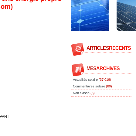
.com)
ARTICLES
RECENTS
MES
ARCHIVES
Actualités solaire
(37,016)
Commentaires solaire
(80)
Non classé
(3)
IVANT