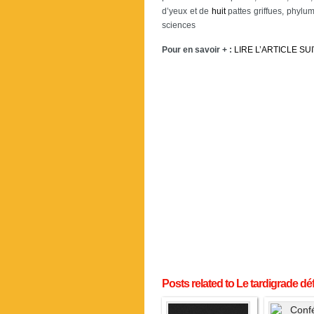
d’yeux et de
huit
pattes griffues, phylum
sciences
Pour en savoir + :
LIRE L’ARTICLE SU
Posts related to Le tardigrade dé