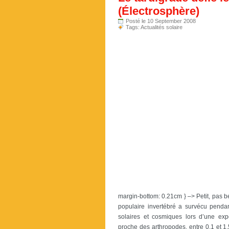
(Électrosphère)
Posté le 10 September 2008
Tags:
Actualités solaire
margin-bottom: 0.21cm } –> Petit, pas b
populaire invertébré a survécu pendan
solaires et cosmiques lors d’une ex
proche des arthropodes, entre 0,1 et 