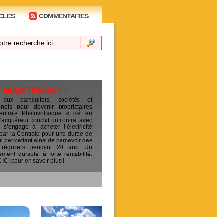
CLES
COMMENTAIRES
T MAINTENANT !
 aux particuliers, sociétés et
ionnels pour devenir propriétaires
entrale Photovoltaïque « clé en
L’acquéreur conclut un contrat avec
s’engage à acheter l’électricité
 par la Centrale pour une durée de
ui permettant ainsi de percevoir des
 réguliers pendant 20 ans. Un
sement durable à forte rentabilité.
CI pour en savoir plus !