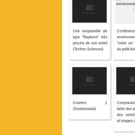
Une exoplanète de
Conférenc
type "Neptune" très
environne
proche de son soleil
"créer un v
(Techno Sciences)
du petit éo
Cosmos 1
Comparai
(Soubresauts)
taille des 
des soleil
et images 