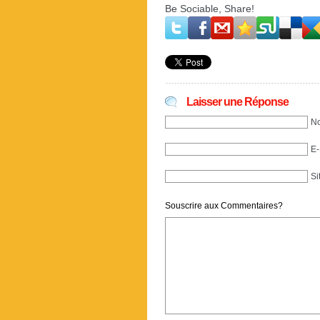
Be Sociable, Share!
Laisser une Réponse
No
E-
Si
Souscrire aux Commentaires?