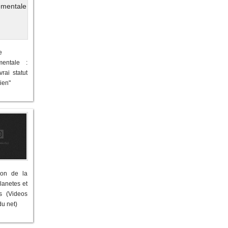
e
mentale :
rai statut
lien"
son de la
planetes et
s (Videos
du net)