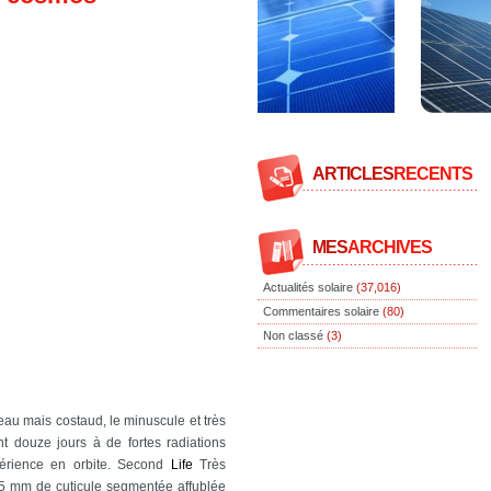
ARTICLES
RECENTS
MES
ARCHIVES
Actualités solaire
(37,016)
Commentaires solaire
(80)
Non classé
(3)
eau mais costaud, le minuscule et très
t douze jours à de fortes radiations
périence en orbite. Second
Life
Très
1,5 mm de cuticule segmentée affublée