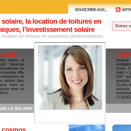
SOUSCRIRE AUX...
ARTI
 solaire, la location de toitures en
ques, l’investissement solaire
la location de toitures en panneaux photovoltaiques,
OLAIRE
C'ES
chat élevé, la
Destiné
e est devenue
institut
 transformer en
d’une C
e nouvelle offre
main ». 
 entreprises de
EDF qui 
le solaire bien
produite
ance. Avec un
20 ans, l
yenne pour un
revenus
000 €.
investis
CLIQUEZ I
ANS LE SOLAIRE
le cosmos