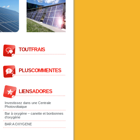
TOUT
FRAIS
PLUS
COMMENTES
LIENS
ADORES
Investissez dans une Centrale
Photovoltaique
Bar à oxygène – canette et bonbonnes
d’oxygène
BAR A OXYGENE