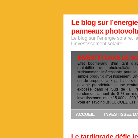
Le blog sur l’energie
panneaux photovoltai
Le blog sur l’energie solaire, 
l’investissement solaire
INVESTIR DANS LE S
Effet boomerang d’un tarif d’a
rentabilité du photovoltaïqu
suffisamment intéressante pour le
simple produit d’investissement. Un
est de proposer aux particuliers et
devenir propriétaires d’une centra
exposée dans le Sud de la Fr
rendement annuel de 8 % en mo
investissement entre 15 000 et 300 
Pour en savoir plus, CLIQUEZ ICI !
ACCUEIL
INVESTISSEZ D
Le tardigrade défie 