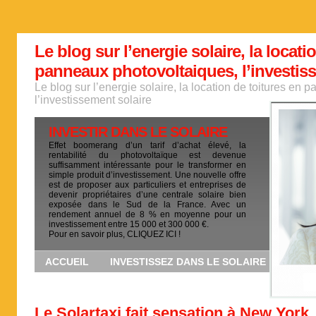
Le blog sur l’energie solaire, la locati
panneaux photovoltaiques, l’investis
Le blog sur l’energie solaire, la location de toitures en
l’investissement solaire
INVESTIR DANS LE SOLAIRE
Effet boomerang d’un tarif d’achat élevé, la
rentabilité du photovoltaïque est devenue
suffisamment intéressante pour le transformer en
simple produit d’investissement. Une nouvelle offre
est de proposer aux particuliers et entreprises de
devenir propriétaires d’une centrale solaire bien
exposée dans le Sud de la France. Avec un
rendement annuel de 8 % en moyenne pour un
investissement entre 15 000 et 300 000 €.
Pour en savoir plus, CLIQUEZ ICI !
ACCUEIL
INVESTISSEZ DANS LE SOLAIRE
Le Solartaxi fait sensation à New York