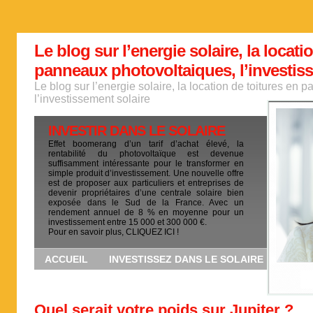
Le blog sur l’energie solaire, la locati
panneaux photovoltaiques, l’investis
Le blog sur l’energie solaire, la location de toitures en
l’investissement solaire
INVESTIR DANS LE SOLAIRE
Effet boomerang d’un tarif d’achat élevé, la
rentabilité du photovoltaïque est devenue
suffisamment intéressante pour le transformer en
simple produit d’investissement. Une nouvelle offre
est de proposer aux particuliers et entreprises de
devenir propriétaires d’une centrale solaire bien
exposée dans le Sud de la France. Avec un
rendement annuel de 8 % en moyenne pour un
investissement entre 15 000 et 300 000 €.
Pour en savoir plus, CLIQUEZ ICI !
ACCUEIL
INVESTISSEZ DANS LE SOLAIRE
Quel serait votre poids sur Jupiter ?