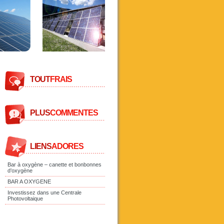
TOUT
FRAIS
PLUS
COMMENTES
LIENS
ADORES
Bar à oxygène – canette et bonbonnes
d’oxygène
BAR A OXYGENE
Investissez dans une Centrale
Photovoltaique