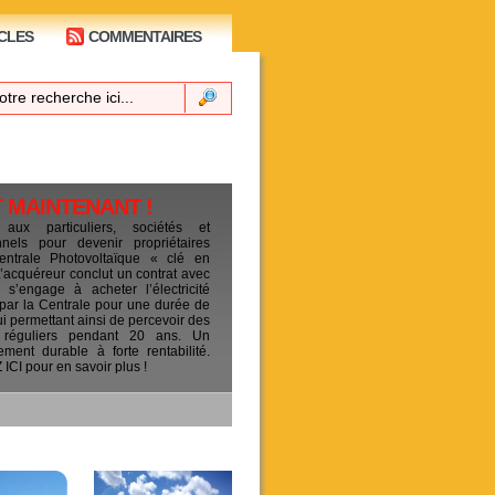
CLES
COMMENTAIRES
T MAINTENANT !
 aux particuliers, sociétés et
ionnels pour devenir propriétaires
entrale Photovoltaïque « clé en
L’acquéreur conclut un contrat avec
s’engage à acheter l’électricité
 par la Centrale pour une durée de
ui permettant ainsi de percevoir des
 réguliers pendant 20 ans. Un
sement durable à forte rentabilité.
CI pour en savoir plus !