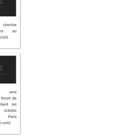
l cherche
seurs au
csol)
ol sera
 forum de
sement les
 octobre
 Paris
e.com)