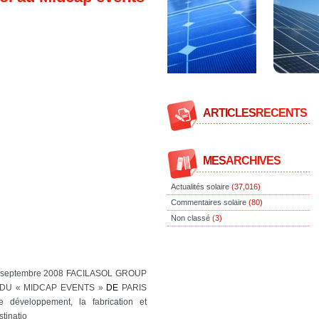
ARTICLES
RECENTS
MES
ARCHIVES
Actualités solaire
(37,016)
Commentaires solaire
(80)
Non classé
(3)
22 septembre 2008 FACILASOL GROUP
 DU « MIDCAP EVENTS »
DE
PARIS
e développement, la fabrication et
stinatio