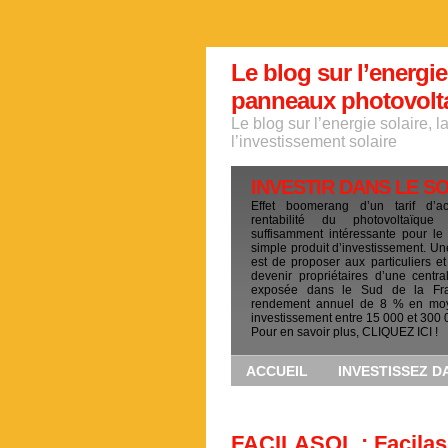
Le blog sur l’energie
panneaux photovoltai
Le blog sur l’energie solaire, 
l’investissement solaire
INVESTIR DANS LE S
Effet boomerang d’un tarif d’a
rentabilité du photovoltaïqu
suffisamment intéressante pour le
simple produit d’investissement. Un
est de proposer aux particuliers et
devenir propriétaires d’une centra
exposée dans le Sud de la Fr
rendement annuel de 8 % en mo
investissement entre 15 000 et 300 
Pour en savoir plus, CLIQUEZ ICI !
ACCUEIL
INVESTISSEZ D
FACILASOL : Facilas