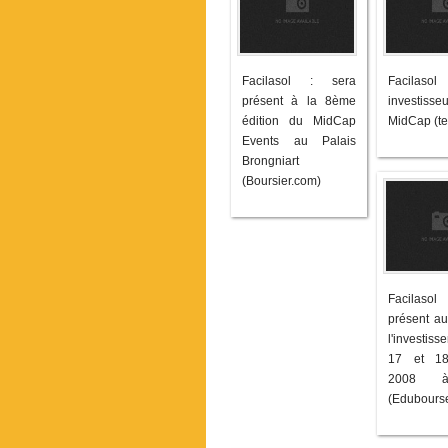
Facilasol : sera
Facilaso
présent à la 8ème
investis
édition du MidCap
MidCap (te
Events au Palais
Brongniart
(Boursier.com)
Facilas
présent au
l'investis
17 et 18
2008 à
(Edubours