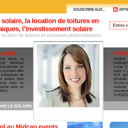
SOUSCRIRE AUX...
ARTI
 solaire, la location de toitures en
ques, l’investissement solaire
la location de toitures en panneaux photovoltaiques,
OLAIRE
C'ES
chat élevé, la
Destiné
e est devenue
institut
 transformer en
d’une C
e nouvelle offre
main ». 
 entreprises de
EDF qui 
le solaire bien
produite
ance. Avec un
20 ans, l
yenne pour un
revenus
000 €.
investis
CLIQUEZ I
ANS LE SOLAIRE
ol au Midcap events