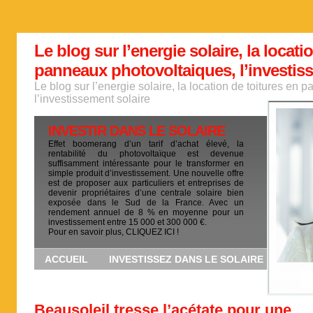
Le blog sur l’energie solaire, la locati
panneaux photovoltaiques, l’investis
Le blog sur l’energie solaire, la location de toitures en
l’investissement solaire
INVESTIR DANS LE SOLAIRE
Effet boomerang d’un tarif d’achat élevé, la
rentabilité du photovoltaïque est devenue
suffisamment intéressante pour le transformer en
simple produit d’investissement. Une nouvelle offre
est de proposer aux particuliers et entreprises de
devenir propriétaires d’une centrale solaire bien
exposée dans le Sud de la France. Avec un
rendement annuel de 8 % en moyenne pour un
investissement entre 15 000 et 300 000 €.
Pour en savoir plus, CLIQUEZ ICI !
ACCUEIL
INVESTISSEZ DANS LE SOLAIRE
Beausoleil tresse l’acétate pour une