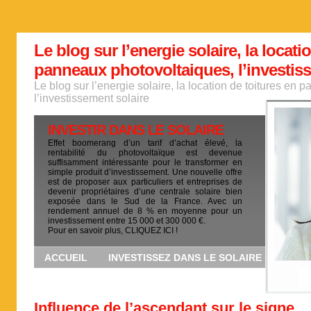
Le blog sur l’energie solaire, la locati
panneaux photovoltaiques, l’investis
Le blog sur l’energie solaire, la location de toitures en
l’investissement solaire
INVESTIR DANS LE SOLAIRE
Effet boomerang d’un tarif d’achat élevé, la
rentabilité du photovoltaïque est devenue
suffisamment intéressante pour le transformer en
simple produit d’investissement. Une nouvelle offre
est de proposer aux particuliers et entreprises de
devenir propriétaires d’une centrale solaire bien
exposée dans le Sud de la France. Avec un
rendement annuel de 8 % en moyenne pour un
investissement entre 15 000 et 300 000 €.
Pour en savoir plus, CLIQUEZ ICI !
ACCUEIL
INVESTISSEZ DANS LE SOLAIRE
Influence de l’ascendant sur le signe