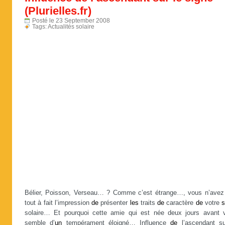
(Plurielles.fr)
Posté le 23 September 2008
Tags:
Actualités solaire
Bélier, Poisson, Verseau… ? Comme c’est étrange…, vous n’avez
tout à fait l’impression
de
présenter
les
traits
de
caractère
de
votre
s
solaire… Et pourquoi cette amie qui est née deux jours avant 
semble d’
un
tempérament éloigné… Influence
de
l’ascendant su