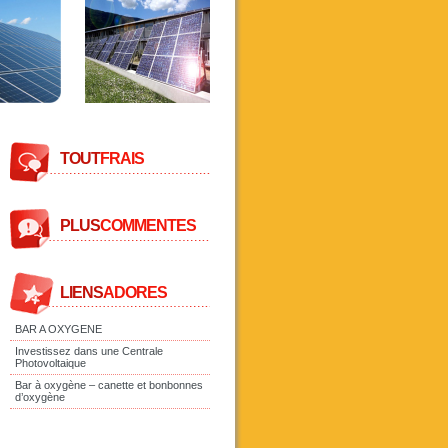
TOUT
FRAIS
PLUS
COMMENTES
LIENS
ADORES
BAR A OXYGENE
Investissez dans une Centrale
Photovoltaique
Bar à oxygène – canette et bonbonnes
d’oxygène