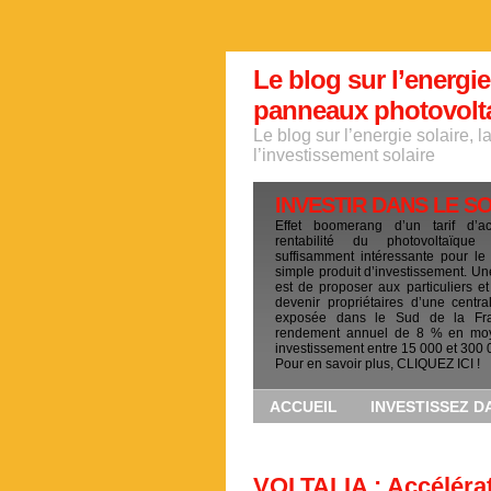
Le blog sur l’energie
panneaux photovoltai
Le blog sur l’energie solaire, 
l’investissement solaire
INVESTIR DANS LE S
Effet boomerang d’un tarif d’a
rentabilité du photovoltaïqu
suffisamment intéressante pour le
simple produit d’investissement. Un
est de proposer aux particuliers et
devenir propriétaires d’une centra
exposée dans le Sud de la Fr
rendement annuel de 8 % en mo
investissement entre 15 000 et 300 
Pour en savoir plus, CLIQUEZ ICI !
ACCUEIL
INVESTISSEZ D
VOLTALIA : Accélérat