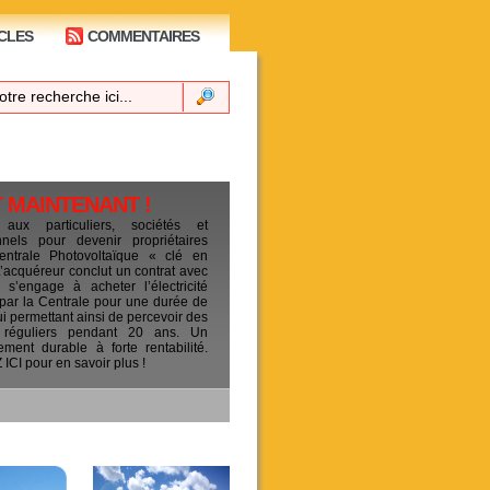
CLES
COMMENTAIRES
T MAINTENANT !
 aux particuliers, sociétés et
ionnels pour devenir propriétaires
entrale Photovoltaïque « clé en
L’acquéreur conclut un contrat avec
s’engage à acheter l’électricité
 par la Centrale pour une durée de
ui permettant ainsi de percevoir des
 réguliers pendant 20 ans. Un
sement durable à forte rentabilité.
CI pour en savoir plus !