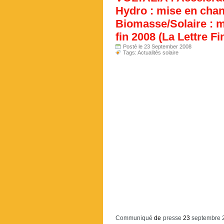
Hydro : mise en chan
Biomasse/Solaire : m
fin 2008 (La Lettre Fi
Posté le 23 September 2008
Tags:
Actualités solaire
Communiqué
de
presse
23
septembre