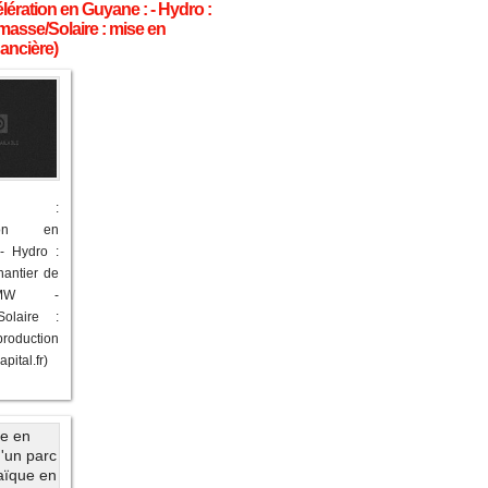
lération en Guyane : - Hydro :
masse/Solaire : mise en
nancière)
LIA :
ation en
- Hydro :
antier de
MW -
Solaire :
roduction
pital.fr)