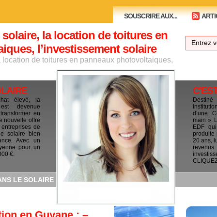
SOUSCRIRE AUX...
ARTI
 solaire, la location de toitures en
ques, l’investissement solaire
la location de toitures en panneaux photovoltaiques,
OLAIRE
C'ES
chat élevé, la
Destiné
e est devenue
institut
 transformer en
d’une C
e nouvelle offre
main ». 
 entreprises de
EDF qui 
le solaire bien
produite
ance. Avec un
20 ans, l
yenne pour un
revenus
000 €.
investis
CLIQUEZ I
ANS LE SOLAIRE
ion en Guyane : –