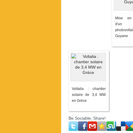
Mise en 
d'un
photovol
Guyane
Voltalia : chantier
solaire de 3,4 MW
en Grèce
Be Sociable, Share!