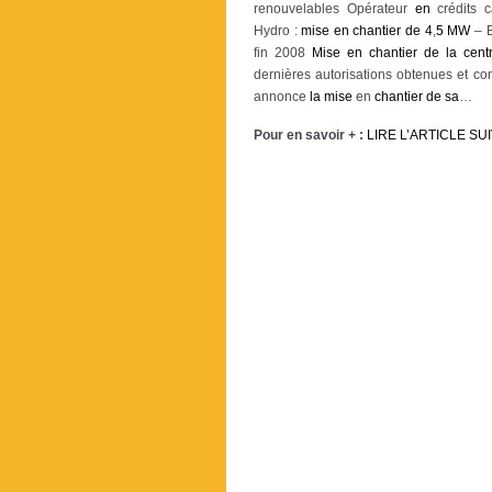
renouvelables Opérateur
en
crédits c
Hydro :
mise
en
chantier
de
4
,
5
MW
– B
fin 2008
Mise
en
chantier
de
la
cent
dernières autorisations obtenues et c
annonce
la
mise
en
chantier
de
sa
…
Pour en savoir + :
LIRE L’ARTICLE SU