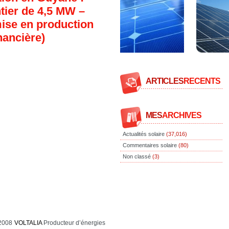
tier de 4,5 MW –
ise en production
nancière)
ARTICLES
RECENTS
MES
ARCHIVES
Actualités solaire
(37,016)
Commentaires solaire
(80)
Non classé
(3)
 2008
VOLTALIA
Producteur d’énergies