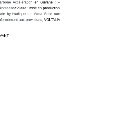
arbone Accélération
en
Guyane
: –
iomasse/
Solaire
:
mise
en
production
rale
hydraulique
de
Mana Suite aux
onformément aux prévisions,
VOLTALIA
IVANT