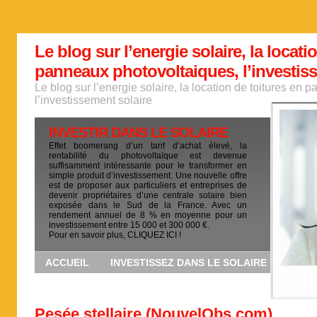
Le blog sur l’energie solaire, la locati
panneaux photovoltaiques, l’investis
Le blog sur l’energie solaire, la location de toitures en
l’investissement solaire
INVESTIR DANS LE SOLAIRE
Effet boomerang d’un tarif d’achat élevé, la
rentabilité du photovoltaïque est devenue
suffisamment intéressante pour le transformer en
simple produit d’investissement. Une nouvelle offre
est de proposer aux particuliers et entreprises de
devenir propriétaires d’une centrale solaire bien
exposée dans le Sud de la France. Avec un
rendement annuel de 8 % en moyenne pour un
investissement entre 15 000 et 300 000 €.
Pour en savoir plus, CLIQUEZ ICI !
ACCUEIL
INVESTISSEZ DANS LE SOLAIRE
Pesée stellaire (NouvelObs.com)