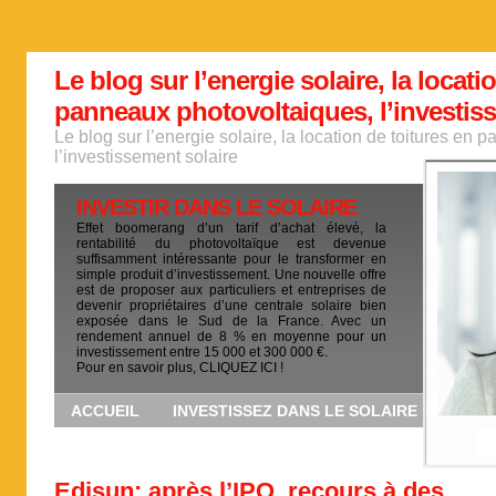
Le blog sur l’energie solaire, la locati
panneaux photovoltaiques, l’investis
Le blog sur l’energie solaire, la location de toitures en
l’investissement solaire
INVESTIR DANS LE SOLAIRE
Effet boomerang d’un tarif d’achat élevé, la
rentabilité du photovoltaïque est devenue
suffisamment intéressante pour le transformer en
simple produit d’investissement. Une nouvelle offre
est de proposer aux particuliers et entreprises de
devenir propriétaires d’une centrale solaire bien
exposée dans le Sud de la France. Avec un
rendement annuel de 8 % en moyenne pour un
investissement entre 15 000 et 300 000 €.
Pour en savoir plus, CLIQUEZ ICI !
ACCUEIL
INVESTISSEZ DANS LE SOLAIRE
Edisun: après l’IPO, recours à des