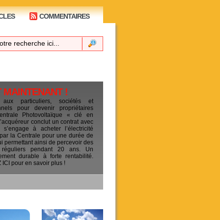
CLES
COMMENTAIRES
T MAINTENANT !
 aux particuliers, sociétés et
ionnels pour devenir propriétaires
entrale Photovoltaïque « clé en
L’acquéreur conclut un contrat avec
s’engage à acheter l’électricité
 par la Centrale pour une durée de
ui permettant ainsi de percevoir des
 réguliers pendant 20 ans. Un
sement durable à forte rentabilité.
CI pour en savoir plus !