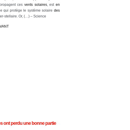
propagent ces
vents
solaires
, est
en
 qui protège le système solaire
des
er-stellaire. Or, (…) – Science
IVANT
res ont perdu une bonne partie