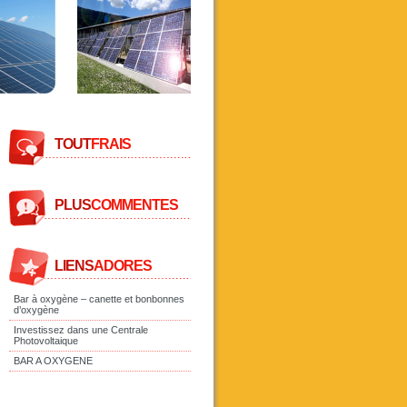
TOUT
FRAIS
PLUS
COMMENTES
LIENS
ADORES
Bar à oxygène – canette et bonbonnes
d’oxygène
Investissez dans une Centrale
Photovoltaique
BAR A OXYGENE