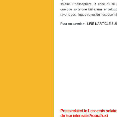
solaire. L’héliosphère,
la
zone où se 
quelque sorte
une
bulle,
une
enveloppe
rayons cosmiques venus
de
l’espace int
Pour en savoir + :
LIRE L’ARTICLE SU
Posts related to Les vents solai
de leur intensité (Agoraflux)