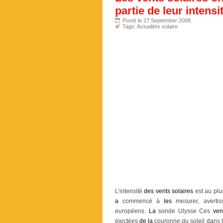
partie de leur intensi
Posté le 27 September 2008
Tags:
Actualités solaire
L’intensité
des
vents
solaires
est au pl
a
commencé à
les
mesurer, averti
européens.
La
sonde Ulysse Ces
ven
éjectées
de
la
couronne du soleil dans l