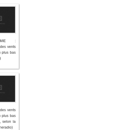
OMIE :
 des vents
u plus bas
)
 des vents
u plus bas
 selon la
neradio)