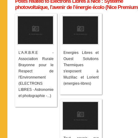
Posts related to Electrons Libres à Nice : Système
photovoltaïque, l'avenir de l'énergie écolo (Nice Premium
L'A.R.B.R.E -
Energies Libres et
Association Rurale
Ouest Solutions
Brayonne pour le
Thermiques
Respect de
s'exposent à
l'Environnement
Muzillac et Lorient
(ELECTRONS
(energies-libres)
LIBRES - Astronomie
et photographie -...)