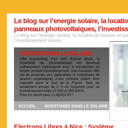
Le blog sur l’energie solaire, la locati
panneaux photovoltaiques, l’investis
Le blog sur l’energie solaire, la location de toitures en
l’investissement solaire
INVESTIR DANS LE SOLAIRE
Effet boomerang d’un tarif d’achat élevé, la
rentabilité du photovoltaïque est devenue
suffisamment intéressante pour le transformer en
simple produit d’investissement. Une nouvelle offre
est de proposer aux particuliers et entreprises de
devenir propriétaires d’une centrale solaire bien
exposée dans le Sud de la France. Avec un
rendement annuel de 8 % en moyenne pour un
investissement entre 15 000 et 300 000 €.
Pour en savoir plus, CLIQUEZ ICI !
ACCUEIL
INVESTISSEZ DANS LE SOLAIRE
Electrons Libres à Nice : Système