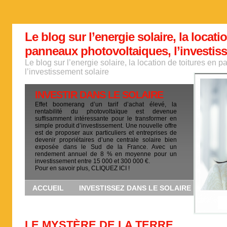
Le blog sur l’energie solaire, la locati
panneaux photovoltaiques, l’investis
Le blog sur l’energie solaire, la location de toitures en
l’investissement solaire
INVESTIR DANS LE SOLAIRE
Effet boomerang d’un tarif d’achat élevé, la
rentabilité du photovoltaïque est devenue
suffisamment intéressante pour le transformer en
simple produit d’investissement. Une nouvelle offre
est de proposer aux particuliers et entreprises de
devenir propriétaires d’une centrale solaire bien
exposée dans le Sud de la France. Avec un
rendement annuel de 8 % en moyenne pour un
investissement entre 15 000 et 300 000 €.
Pour en savoir plus, CLIQUEZ ICI !
ACCUEIL
INVESTISSEZ DANS LE SOLAIRE
LE MYSTÈRE DE LA TERRE