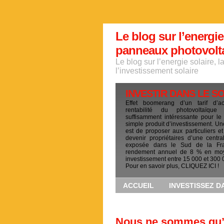
Le blog sur l’energie
panneaux photovoltai
Le blog sur l’energie solaire, 
l’investissement solaire
INVESTIR DANS LE S
Effet boomerang d’un tarif d’a
rentabilité du photovoltaïqu
suffisamment intéressante pour le
simple produit d’investissement. Un
est de proposer aux particuliers et
devenir propriétaires d’une centra
exposée dans le Sud de la Fr
rendement annuel de 8 % en mo
investissement entre 15 000 et 300 
Pour en savoir plus, CLIQUEZ ICI !
ACCUEIL
INVESTISSEZ D
Nous ne sommes qu’