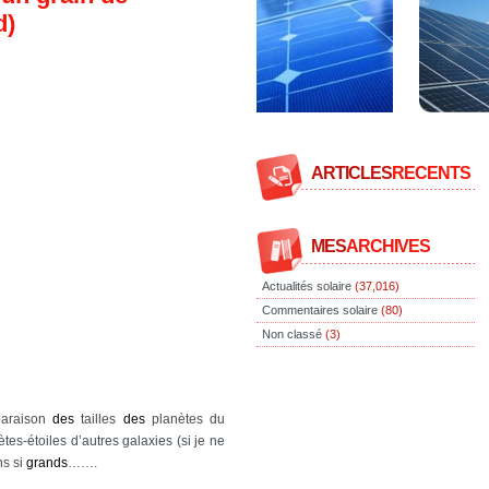
d)
ARTICLES
RECENTS
MES
ARCHIVES
Actualités solaire
(37,016)
Commentaires solaire
(80)
Non classé
(3)
araison
des
tailles
des
planètes du
tes-étoiles d’autres galaxies (si je ne
ns si
grands
…….