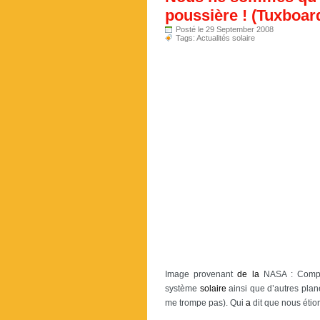
poussière ! (Tuxboar
Posté le 29 September 2008
Tags:
Actualités solaire
Image provenant
de
la
NASA : Comp
système
solaire
ainsi que d’autres planè
me trompe pas). Qui
a
dit que nous étio