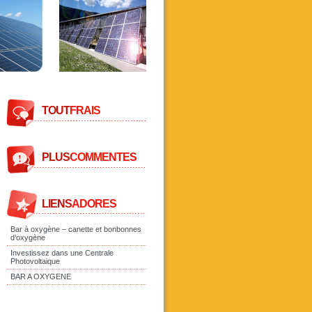
TOUT
FRAIS
PLUS
COMMENTES
LIENS
ADORES
Bar à oxygène – canette et bonbonnes
d’oxygène
Investissez dans une Centrale
Photovoltaique
BAR A OXYGENE