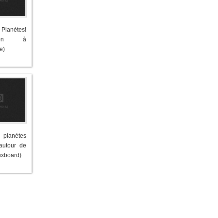
Planètes!
uction à
e)
 planètes
autour de
Tuxboard)