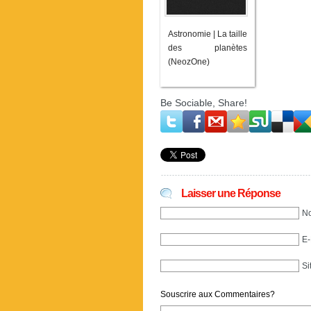
Astronomie | La taille
des planètes
(NeozOne)
Be Sociable, Share!
Laisser une Réponse
No
E-
Si
Souscrire aux Commentaires?