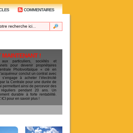
CLES
COMMENTAIRES
T MAINTENANT !
 aux particuliers, sociétés et
ionnels pour devenir propriétaires
entrale Photovoltaïque « clé en
L’acquéreur conclut un contrat avec
s’engage à acheter l’électricité
 par la Centrale pour une durée de
ui permettant ainsi de percevoir des
 réguliers pendant 20 ans. Un
sement durable à forte rentabilité.
CI pour en savoir plus !