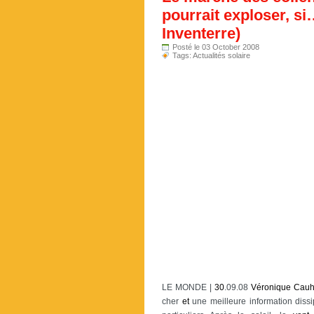
pourrait exploser, s
Inventerre)
Posté le 03 October 2008
Tags:
Actualités solaire
LE MONDE |
30
.09.08
Véronique Cau
cher
et
une meilleure information dissi