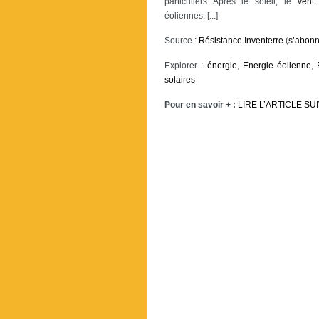
particuliers Après le soleil, le
vent
.
éoliennes. [...]
Source :
Résistance Inventerre
(
s’abonn
Explorer :
énergie
,
Energie éolienne
,
solaires
Pour en savoir + :
LIRE L’ARTICLE SU