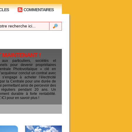
CLES
COMMENTAIRES
T MAINTENANT !
 aux particuliers, sociétés et
ionnels pour devenir propriétaires
entrale Photovoltaïque « clé en
L’acquéreur conclut un contrat avec
s’engage à acheter l’électricité
 par la Centrale pour une durée de
ui permettant ainsi de percevoir des
 réguliers pendant 20 ans. Un
sement durable à forte rentabilité.
CI pour en savoir plus !