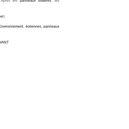
 Après les
panneaux
solaires
, les
er
)
Environnement
,
éoliennes
,
panneaux
IVANT