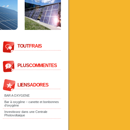
TOUT
FRAIS
PLUS
COMMENTES
LIENS
ADORES
BAR A OXYGENE
Bar à oxygène – canette et bonbonnes
d’oxygène
Investissez dans une Centrale
Photovoltaique