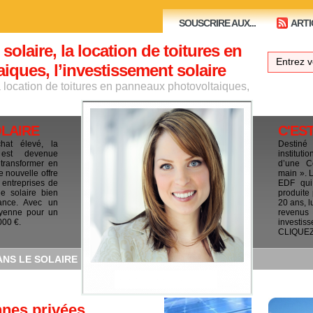
SOUSCRIRE AUX...
ARTI
 solaire, la location de toitures en
ques, l’investissement solaire
la location de toitures en panneaux photovoltaiques,
OLAIRE
C'ES
chat élevé, la
Destiné
e est devenue
institut
 transformer en
d’une C
e nouvelle offre
main ». 
 entreprises de
EDF qui 
le solaire bien
produite
ance. Avec un
20 ans, l
yenne pour un
revenus
000 €.
investis
CLIQUEZ I
ANS LE SOLAIRE
nnes privées