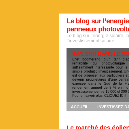
Le blog sur l’energie
panneaux photovoltai
Le blog sur l’energie solaire, 
l’investissement solaire
INVESTIR DANS LE S
Effet boomerang d’un tarif d’a
rentabilité du photovoltaïqu
suffisamment intéressante pour le
simple produit d’investissement. Un
est de proposer aux particuliers et
devenir propriétaires d’une centra
exposée dans le Sud de la Fr
rendement annuel de 8 % en mo
investissement entre 15 000 et 300 
Pour en savoir plus, CLIQUEZ ICI !
ACCUEIL
INVESTISSEZ D
Le marché des éolie