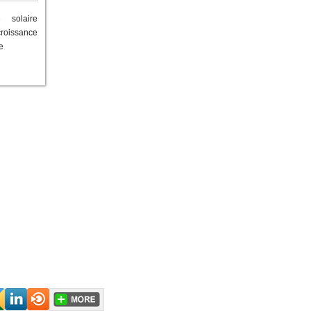
té solaire
croissance
e