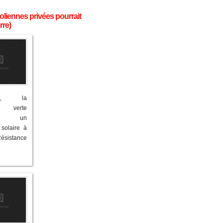
oliennes privées pourrait
rre)
ime, la
 verte
se un
solaire à
sistance