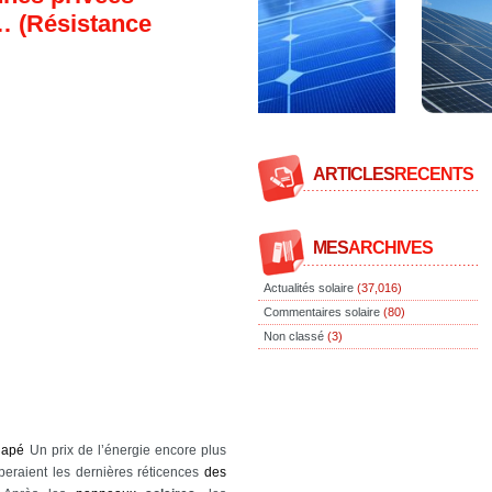
i… (Résistance
ARTICLES
RECENTS
MES
ARCHIVES
Actualités solaire
(37,016)
Commentaires solaire
(80)
Non classé
(3)
hapé
Un prix de l’énergie encore plus
peraient les dernières réticences
des