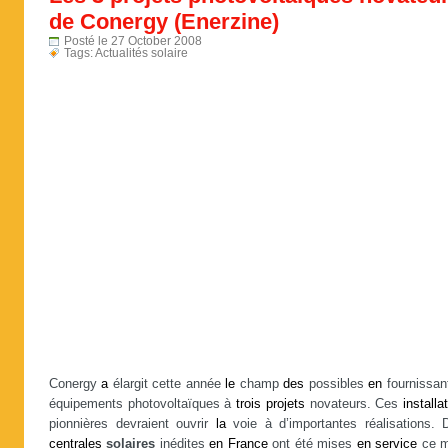
de Conergy (Enerzine)
Posté le 27 October 2008
Tags:
Actualités solaire
Conergy
a
élargit cette année
le
champ
des
possibles
en
fournissa
équipements photovoltaïques à
trois
projets
novateurs. Ces
installa
pionnières devraient ouvrir
la
voie à d’importantes réalisations. 
centrales
solaires
inédites
en
France
ont été mises
en
service
ce m