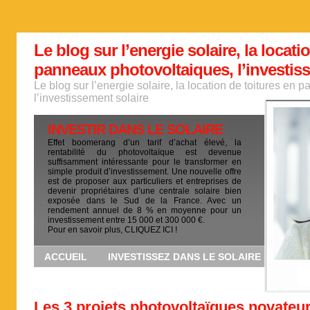
Le blog sur l’energie solaire, la locati
panneaux photovoltaiques, l’investis
Le blog sur l’energie solaire, la location de toitures en
l’investissement solaire
INVESTIR DANS LE SOLAIRE
Effet boomerang d’un tarif d’achat élevé, la
rentabilité du photovoltaïque est devenue
suffisamment intéressante pour le transformer en
simple produit d’investissement. Une nouvelle offre
est de proposer aux particuliers et entreprises de
devenir propriétaires d’une centrale solaire bien
exposée dans le Sud de la France. Avec un
rendement annuel de 8 % en moyenne pour un
investissement entre 15 000 et 300 000 €.
Pour en savoir plus, CLIQUEZ ICI !
ACCUEIL
INVESTISSEZ DANS LE SOLAIRE
Les 3 projets photovoltaïques novateu