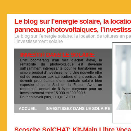
Le blog sur l’energie solaire, la locati
panneaux photovoltaiques, l’investis
Le blog sur l’energie solaire, la location de toitures en
l’investissement solaire
INVESTIR DANS LE SOLAIRE
Effet boomerang d’un tarif d’achat élevé, la
rentabilité du photovoltaïque est devenue
suffisamment intéressante pour le transformer en
simple produit d’investissement. Une nouvelle offre
est de proposer aux particuliers et entreprises de
devenir propriétaires d’une centrale solaire bien
exposée dans le Sud de la France. Avec un
rendement annuel de 8 % en moyenne pour un
investissement entre 15 000 et 300 000 €.
Pour en savoir plus, CLIQUEZ ICI !
ACCUEIL
INVESTISSEZ DANS LE SOLAIRE
Scosche SolCHAT: Kit-Main Libre Voca