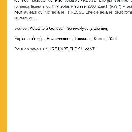
les
neuf
lauréats
du
Prix
solaire
…PRESSE Energie
solaire
: 
romands lauréats
du
Prix
solaire
suisse
2008 Zurich (AWP) – Su
neuf
lauréats
du
Prix
solaire
…PRESSE Energie
solaire
: deux rom
lauréats
du
…
Source :
Actualité à Genève – Geneva4you
(
s’abonner
)
Explorer :
énergie
,
Environnement
,
Lausanne
,
Suisse
,
Zürich
Pour en savoir + :
LIRE L’ARTICLE SUIVANT