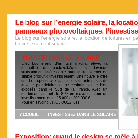
Le blog sur l’energie solaire, la locati
panneaux photovoltaiques, l’investis
Le blog sur l’energie solaire, la location de toitures en
l’investissement solaire
INVESTIR DANS LE SOLAIRE
Effet boomerang d’un tarif d’achat élevé, la
rentabilité du photovoltaïque est devenue
suffisamment intéressante pour le transformer en
simple produit d’investissement. Une nouvelle offre
est de proposer aux particuliers et entreprises de
devenir propriétaires d’une centrale solaire bien
exposée dans le Sud de la France. Avec un
rendement annuel de 8 % en moyenne pour un
investissement entre 15 000 et 300 000 €.
Pour en savoir plus, CLIQUEZ ICI !
ACCUEIL
INVESTISSEZ DANS LE SOLAIRE
Exposition: quand le design se mêle à 