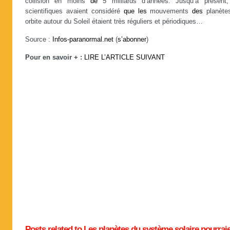
collision en moins
de
5 milliards d’années. Jusqu’à présen
scientifiques avaient considéré
que
les
mouvements
des
planète
orbite autour du Soleil étaient très réguliers et périodiques…
Source :
Infos-paranormal.net
(
s’abonner
)
Pour en savoir + :
LIRE L’ARTICLE SUIVANT
Posts related to Les planètes du système solaire pourrai