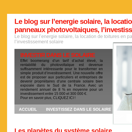
Le blog sur l’energie solaire, la locati
panneaux photovoltaiques, l’investis
Le blog sur l’energie solaire, la location de toitures en
l’investissement solaire
INVESTIR DANS LE SOLAIRE
Effet boomerang d’un tarif d’achat élevé, la
rentabilité du photovoltaïque est devenue
suffisamment intéressante pour le transformer en
simple produit d’investissement. Une nouvelle offre
est de proposer aux particuliers et entreprises de
devenir propriétaires d’une centrale solaire bien
exposée dans le Sud de la France. Avec un
rendement annuel de 8 % en moyenne pour un
investissement entre 15 000 et 300 000 €.
Pour en savoir plus, CLIQUEZ ICI !
ACCUEIL
INVESTISSEZ DANS LE SOLAIRE
Les planètes du système solaire