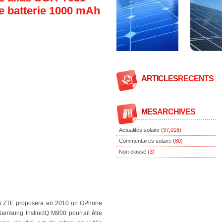
e batterie 1000 mAh
ARTICLES
RECENTS
MES
ARCHIVES
Actualités solaire
(37,016)
Commentaires solaire
(80)
Non classé
(3)
(2) ZTE proposera en 2010 un GPhone
amsung InstinctQ M900 pourrait être