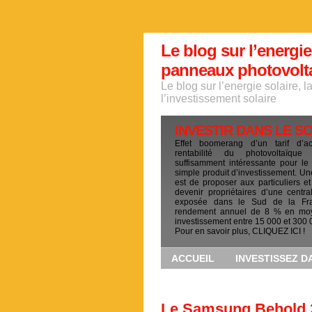
Le blog sur l’energie
panneaux photovoltai
Le blog sur l’energie solaire, 
l’investissement solaire
INVESTIR DANS LE S
Effet boomerang d’un tarif d’a
rentabilité du photovoltaïqu
suffisamment intéressante pour le
simple produit d’investissement. Un
est de proposer aux particuliers et
devenir propriétaires d’une centra
exposée dans le Sud de la Fr
rendement annuel de 8 % en mo
investissement entre 15 000 et 300 
Pour en savoir plus, CLIQUEZ ICI !
ACCUEIL
INVESTISSEZ D
Le Samsung Behold 