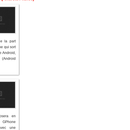
e la part
e qui sort
e Android,
(Android
osera en
 GPhone
avec une