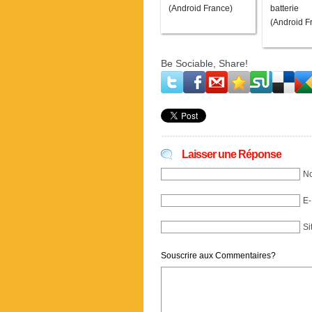
(Android France)
batterie
(Android F
Be Sociable, Share!
Laisser une Réponse
No
E-
Si
Souscrire aux Commentaires?