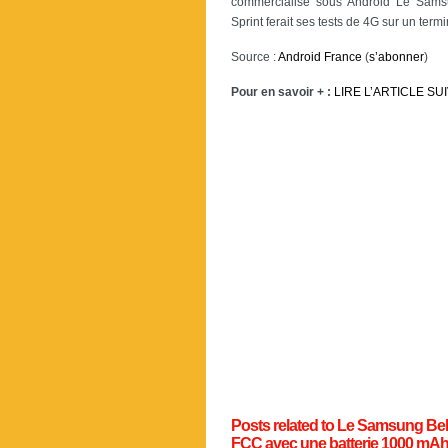
commercialisé sous Android Le Sams
Sprint ferait ses tests de 4G sur un te
Source :
Android France
(
s’abonner
)
Pour en savoir + :
LIRE L’ARTICLE SU
Posts related to Le Samsung Beh
FCC avec une batterie 1000 mAh