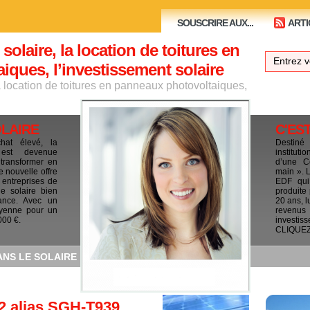
SOUSCRIRE AUX...
ARTI
 solaire, la location de toitures en
ques, l’investissement solaire
la location de toitures en panneaux photovoltaiques,
OLAIRE
C'ES
chat élevé, la
Destiné
e est devenue
institut
 transformer en
d’une C
e nouvelle offre
main ». 
 entreprises de
EDF qui 
le solaire bien
produite
ance. Avec un
20 ans, l
yenne pour un
revenus
000 €.
investis
CLIQUEZ I
ANS LE SOLAIRE
2 alias SGH-T939