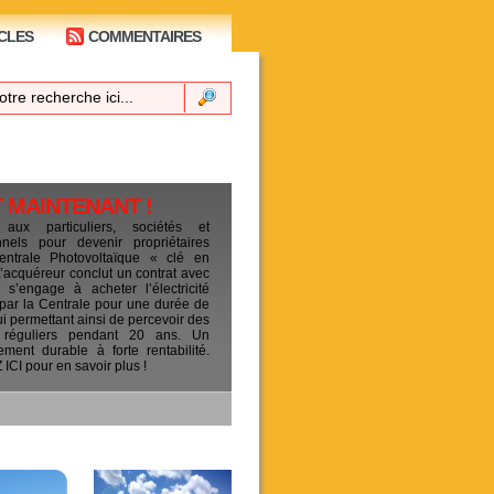
CLES
COMMENTAIRES
T MAINTENANT !
 aux particuliers, sociétés et
ionnels pour devenir propriétaires
entrale Photovoltaïque « clé en
L’acquéreur conclut un contrat avec
s’engage à acheter l’électricité
 par la Centrale pour une durée de
ui permettant ainsi de percevoir des
 réguliers pendant 20 ans. Un
sement durable à forte rentabilité.
CI pour en savoir plus !