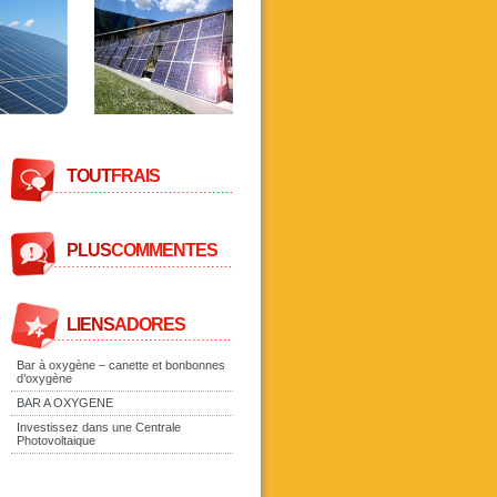
TOUT
FRAIS
PLUS
COMMENTES
LIENS
ADORES
Bar à oxygène – canette et bonbonnes
d’oxygène
BAR A OXYGENE
Investissez dans une Centrale
Photovoltaique