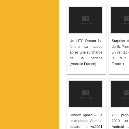
Un HTC Dream fait
Surprise d
fondre sa coque
de SciPhon
après une surcharge
un véritabl
de la batterie
le N12 
(Android France)
France)
Umeox Apollo – Le
ZTE prop
smartphone Android
2010 un
solaire #mwc2011
Android 