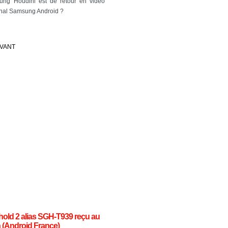
ung Houdini est de retour en vidéo
rminal Samsung Android ?
IVANT
old 2 alias SGH-T939 reçu au
 (Android France)