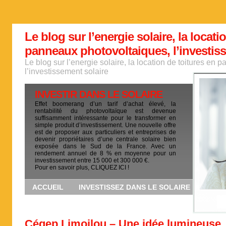
Le blog sur l’energie solaire, la locati
panneaux photovoltaiques, l’investis
Le blog sur l’energie solaire, la location de toitures en
l’investissement solaire
INVESTIR DANS LE SOLAIRE
Effet boomerang d’un tarif d’achat élevé, la
rentabilité du photovoltaïque est devenue
suffisamment intéressante pour le transformer en
simple produit d’investissement. Une nouvelle offre
est de proposer aux particuliers et entreprises de
devenir propriétaires d’une centrale solaire bien
exposée dans le Sud de la France. Avec un
rendement annuel de 8 % en moyenne pour un
investissement entre 15 000 et 300 000 €.
Pour en savoir plus, CLIQUEZ ICI !
ACCUEIL
INVESTISSEZ DANS LE SOLAIRE
Cégep Limoilou – Une idée lumineuse