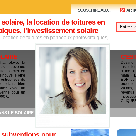
SOUSCRIRE AUX...
ARTI
 solaire, la location de toitures en
ques, l’investissement solaire
la location de toitures en panneaux photovoltaiques,
OLAIRE
C'ES
chat élevé, la
Destiné
e est devenue
institut
 transformer en
d’une C
e nouvelle offre
main ». 
 entreprises de
EDF qui 
le solaire bien
produite
ance. Avec un
20 ans, l
yenne pour un
revenus
000 €.
investis
CLIQUEZ I
ANS LE SOLAIRE
 subventions pour