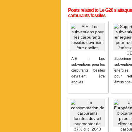
Posts related to Le G20 s'attaqu
carburants fossiles
AIE : Les
Suppri
subventions pour les
subvent
carburants fossiles
énergies
devraient être
pour réd
abolies
émissions