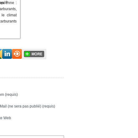
opéenne :
rburants,
 le climat
arburants
m (requis)
Mail (ne sera pas publié) (requis)
te Web