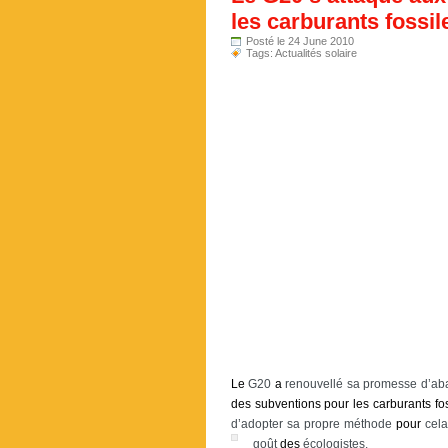
les carburants fossil
Posté le 24 June 2010
Tags:
Actualités solaire
Le
G20
a
renouvellé sa promesse d’ab
des
subventions
pour
les
carburants
fo
d’adopter sa propre méthode
pour
cela
goût
des
écologistes.