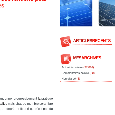
es
ARTICLES
RECENTS
MES
ARCHIVES
Actualités solaire
(37,016)
Commentaires solaire
(80)
Non classé
(3)
andonner progressivement
la
pratique
ssiles
mais chaque membre sera libre
, un degré
de
liberté qui n’est pas du