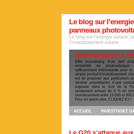
Le blog sur l’energie
panneaux photovoltai
Le blog sur l’energie solaire, 
l’investissement solaire
INVESTIR DANS LE S
Effet boomerang d’un tarif d’a
rentabilité du photovoltaïqu
suffisamment intéressante pour le
simple produit d’investissement. Un
est de proposer aux particuliers et
devenir propriétaires d’une centra
exposée dans le Sud de la Fr
rendement annuel de 8 % en mo
investissement entre 15 000 et 300 
Pour en savoir plus, CLIQUEZ ICI !
ACCUEIL
INVESTISSEZ D
Le G20 s’attaque aux