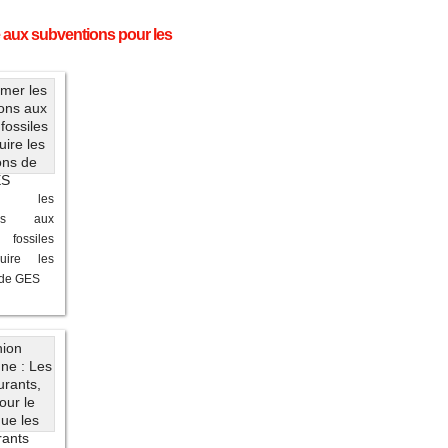
e aux subventions pour les
mer les
ions aux
 fossiles
uire les
 de GES