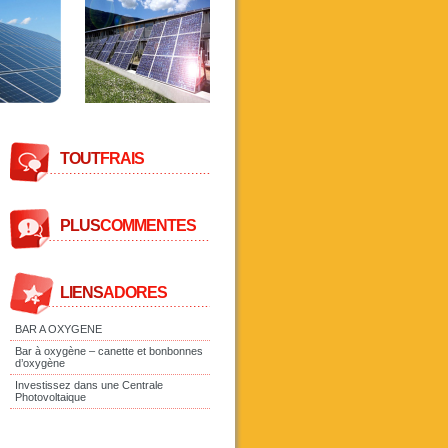
TOUT
FRAIS
PLUS
COMMENTES
LIENS
ADORES
BAR A OXYGENE
Bar à oxygène – canette et bonbonnes
d’oxygène
Investissez dans une Centrale
Photovoltaique