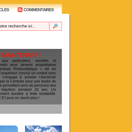
CLES
COMMENTAIRES
T MAINTENANT !
 aux particuliers, sociétés et
ionnels pour devenir propriétaires
entrale Photovoltaïque « clé en
L’acquéreur conclut un contrat avec
s’engage à acheter l’électricité
 par la Centrale pour une durée de
ui permettant ainsi de percevoir des
 réguliers pendant 20 ans. Un
sement durable à forte rentabilité.
CI pour en savoir plus !