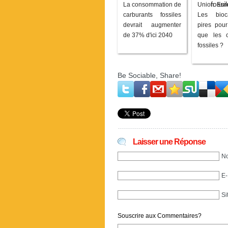
La consommation de
Union Eur
carburants fossiles
Les bioca
devrait augmenter
pires pour
de 37% d'ici 2040
que les c
fossiles ?
Be Sociable, Share!
Laisser une Réponse
No
E-
Si
Souscrire aux Commentaires?