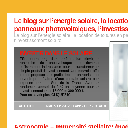
Le blog sur l’energie solaire, la locati
panneaux photovoltaiques, l’investis
Le blog sur l’energie solaire, la location de toitures en
l’investissement solaire
INVESTIR DANS LE SOLAIRE
Effet boomerang d’un tarif d’achat élevé, la
rentabilité du photovoltaïque est devenue
suffisamment intéressante pour le transformer en
simple produit d’investissement. Une nouvelle offre
est de proposer aux particuliers et entreprises de
devenir propriétaires d’une centrale solaire bien
exposée dans le Sud de la France. Avec un
rendement annuel de 8 % en moyenne pour un
investissement entre 15 000 et 300 000 €.
Pour en savoir plus, CLIQUEZ ICI !
ACCUEIL
INVESTISSEZ DANS LE SOLAIRE
Astronomie – Immensité stellaire! (Ra