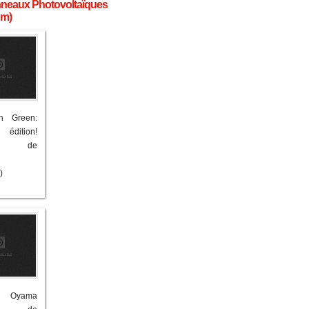
anneaux Photovoltaïques
om)
h Green:
dition!
ries de
)
 Oyama