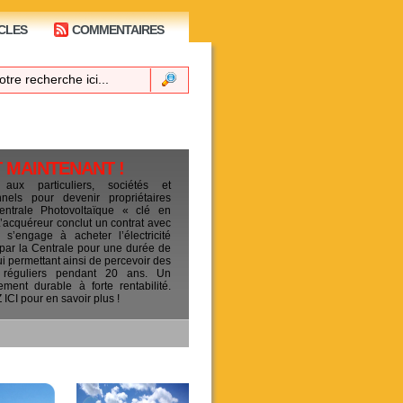
CLES
COMMENTAIRES
T MAINTENANT !
 aux particuliers, sociétés et
ionnels pour devenir propriétaires
entrale Photovoltaïque « clé en
L’acquéreur conclut un contrat avec
s’engage à acheter l’électricité
 par la Centrale pour une durée de
ui permettant ainsi de percevoir des
 réguliers pendant 20 ans. Un
sement durable à forte rentabilité.
CI pour en savoir plus !