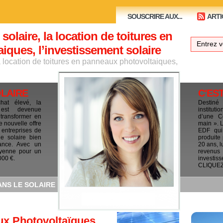
SOUSCRIRE AUX...
ARTI
 solaire, la location de toitures en
ques, l’investissement solaire
la location de toitures en panneaux photovoltaiques,
OLAIRE
C'ES
chat élevé, la
Destiné
e est devenue
institut
 transformer en
d’une C
e nouvelle offre
main ». 
 entreprises de
EDF qui 
le solaire bien
produite
ance. Avec un
20 ans, l
yenne pour un
revenus
000 €.
investis
CLIQUEZ I
ANS LE SOLAIRE
ux Photovoltaïques