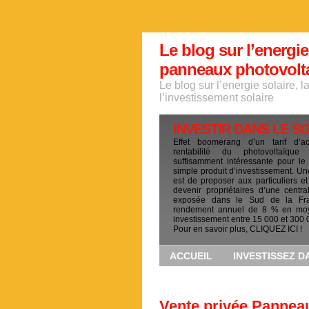
Le blog sur l’energie
panneaux photovoltai
Le blog sur l’energie solaire, 
l’investissement solaire
INVESTIR DANS LE S
Effet boomerang d’un tarif d’a
rentabilité du photovoltaïqu
suffisamment intéressante pour le
simple produit d’investissement. Un
est de proposer aux particuliers et
devenir propriétaires d’une centra
exposée dans le Sud de la Fr
rendement annuel de 8 % en mo
investissement entre 15 000 et 300 
Pour en savoir plus, CLIQUEZ ICI !
ACCUEIL
INVESTISSEZ D
Vente privée Pannea