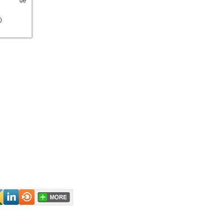
ries de
)