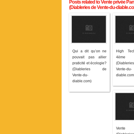
Posts related to Vente privée P
(Diableries de Vente-du-diable.c
Qui a dit qu’on ne
High Tec
pouvait pas allier
4ème é
praticité et écologie?
(Diable
(Diableries de
Vente-du-
Vente-du-
diable.com
diable.com)
Vente