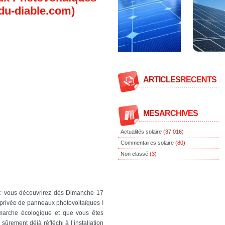
-du-diable.com)
ARTICLES
RECENTS
MES
ARCHIVES
Actualités solaire
(37,016)
Commentaires solaire
(80)
Non classé
(3)
e : vous découvrirez dès Dimanche 17
 privée de panneaux photovoltaïques !
émarche écologique et que vous êtes
sûrement déjà réfléchi à l’installation