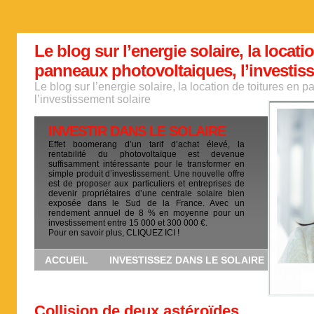
Le blog sur l’energie solaire, la locati
panneaux photovoltaiques, l’investis
Le blog sur l’energie solaire, la location de toitures en
l’investissement solaire
INVESTIR DANS LE SOLAIRE
Effet boomerang d’un tarif d’achat élevé, la
rentabilité du photovoltaïque est devenue
suffisamment intéressante pour le transformer en
simple produit d’investissement. Une nouvelle offre
est de proposer aux particuliers et entreprises de
devenir propriétaires d’une centrale solaire bien
exposée dans le Sud de la France. Avec un
rendement annuel de 8 % en moyenne pour un
investissement entre 15 000 et 300 000 €.
Pour en savoir plus, CLIQUEZ ICI !
ACCUEIL
INVESTISSEZ DANS LE SOLAIRE
Collision de deux astéroïdes