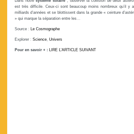
Dans notre
système solaire
, observer la collision de deux astéro
est très difficile. Ceux-ci sont beaucoup moins nombreux qu’il y a
milliards d’années et se blottissent dans la grande « ceinture d’asté
» qui marque la séparation entre les…
Source :
Le Cosmographe
Explorer :
Science
,
Univers
Pour en savoir + :
LIRE L’ARTICLE SUIVANT