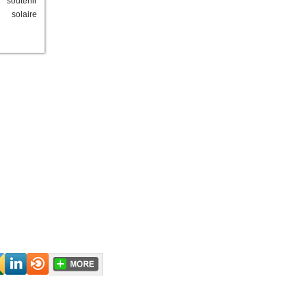
outenir
e solaire