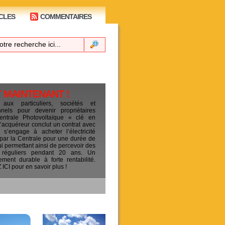
CLES
COMMENTAIRES
T MAINTENANT !
 aux particuliers, sociétés et
ionnels pour devenir propriétaires
entrale Photovoltaïque « clé en
L’acquéreur conclut un contrat avec
s’engage à acheter l’électricité
 par la Centrale pour une durée de
ui permettant ainsi de percevoir des
 réguliers pendant 20 ans. Un
sement durable à forte rentabilité.
CI pour en savoir plus !