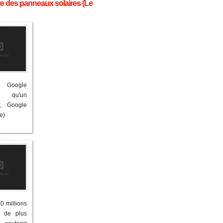
re des panneaux solaires (Le
: Google
te qu'un
r, Google
e)
0 millions
s de plus