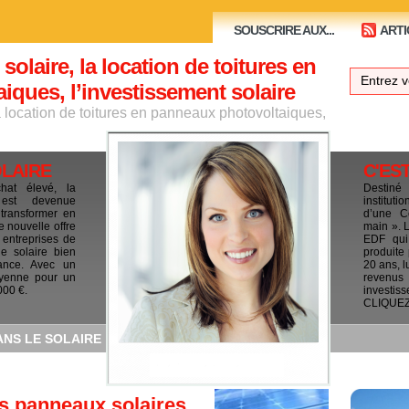
SOUSCRIRE AUX...
ARTI
 solaire, la location de toitures en
ques, l’investissement solaire
la location de toitures en panneaux photovoltaiques,
OLAIRE
C'ES
chat élevé, la
Destiné
e est devenue
institut
 transformer en
d’une C
e nouvelle offre
main ». 
 entreprises de
EDF qui 
le solaire bien
produite
ance. Avec un
20 ans, l
yenne pour un
revenus
000 €.
investis
CLIQUEZ I
ANS LE SOLAIRE
s panneaux solaires