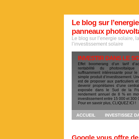
Le blog sur l’energie
panneaux photovoltai
Le blog sur l’energie solaire, 
l’investissement solaire
INVESTIR DANS LE S
Effet boomerang d’un tarif d’a
rentabilité du photovoltaïqu
suffisamment intéressante pour le
simple produit d’investissement. Un
est de proposer aux particuliers et
devenir propriétaires d’une centra
exposée dans le Sud de la Fr
rendement annuel de 8 % en mo
investissement entre 15 000 et 300 
Pour en savoir plus, CLIQUEZ ICI !
ACCUEIL
INVESTISSEZ D
Google vous offre de