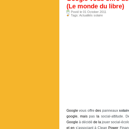
(Le monde du libre)
Posté le 01 October 2011
Tags:
Actualités solaire
Google
vous offre
des
panneaux
solair
google
,
mais
pas
la
social-attitude. D
Google
à décidé
de
la
jouer social-éco
et
en
s’associant à Clean
Power
Financ