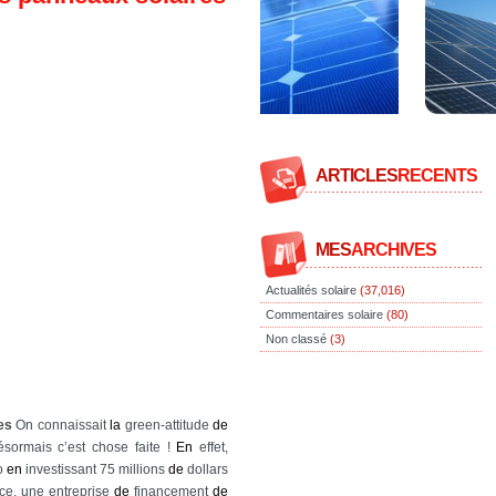
ARTICLES
RECENTS
MES
ARCHIVES
Actualités solaire
(37,016)
Commentaires solaire
(80)
Non classé
(3)
e
s
On connaissait
la
green-attitude
de
ésormais c’est chose faite !
En
effet,
lo
en
investissant 75 millions
de
dollars
e, une entreprise
de
financement
de