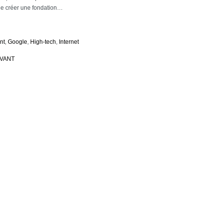
 de créer une fondation…
nt
,
Google
,
High-tech
,
Internet
IVANT