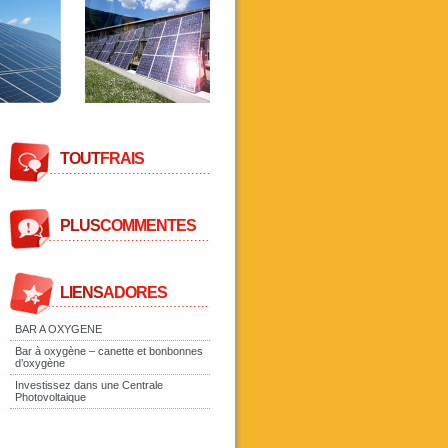
TOUT
FRAIS
PLUS
COMMENTES
LIENS
ADORES
BAR A OXYGENE
Bar à oxygène – canette et bonbonnes
d’oxygène
Investissez dans une Centrale
Photovoltaique