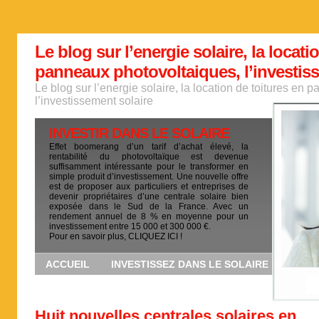
Le blog sur l’energie solaire, la locati
panneaux photovoltaiques, l’investis
Le blog sur l’energie solaire, la location de toitures en
l’investissement solaire
INVESTIR DANS LE SOLAIRE
Effet boomerang d’un tarif d’achat élevé, la
rentabilité du photovoltaïque est devenue
suffisamment intéressante pour le transformer en
simple produit d’investissement. Une nouvelle offre
est de proposer aux particuliers et entreprises de
devenir propriétaires d’une centrale solaire bien
exposée dans le Sud de la France. Avec un
rendement annuel de 8 % en moyenne pour un
investissement entre 15 000 et 300 000 €.
Pour en savoir plus, CLIQUEZ ICI !
ACCUEIL
INVESTISSEZ DANS LE SOLAIRE
Huit nouvelles centrales solaires en