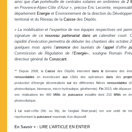
ainsi que d’
un
portefeuille de centrales solaires en ombrières de
2
en Provence-Alpes-Côte d’Azur
», précise Eric Lecomte, responsabl
département
Energie
et Environnement de la direction du Développe
territorial et du Réseau de la
Caisse
des Dépôts.
«
La mobilisation et l’expertise de nos équipes respectives ont perm
signature de ce
nouveau
partenariat
dans
un
calendrier court. C
rapidité d’exécution permettra de débuter les chantiers dès octobre 
quelques mois après l’
annonce
des lauréats de l’
appel
d’offre
p
Commission de Régulation de l’
Energie
», souligne Romain Prév
directeur général de
Coruscant
.
** Depuis 2008, la
Caisse
des Dépôts intervient
dans
le
domaine des éner
renouvelables
en investissant
aux
côtés des opérateurs
dans
des
projet
production d’énergie décentralisée
sur
les différentes filières
renouvelables
(éo
photovoltaïque, biomasse, micro-hydraulique, géothermie).
Fin
2013, elle dépasse
ses réalisations les 480
MWc
de
puissance
installée dont 210
MWc
en éne
photovoltaïque.
1
Le
watt-crête (Wc ou Wp, de l’anglais Watt-peak) est une unité de m
représentant la
puissance
maximale d’un dispositif.
En Savoir + :
LIRE L’ARTICLE EN ENTIER