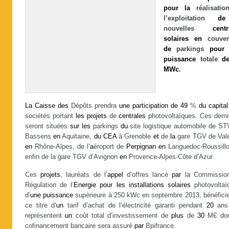
pour
la
réalisati
l’exploitation
de
nouvelles
centr
solaires
en
couver
de
parkings
pour
puissance
totale
d
MWc
.
La
Caisse
des
Dépôts prendra
une
participation
de
49
%
du
capital
sociétés portant
les
projets
de
centrales
photovoltaïques. Ces derni
seront situées
sur
les
parkings
du
site logistique automobile de ST
Bassens
en
Aquitaine,
du
CEA
à Grenoble
et
de
la
gare TGV de Val
en
Rhône-Alpes, de l’
a
éroport de
Perpignan
en
Languedoc-Roussill
enfin de la gare TGV d’Avignon
en
Provence-Alpes-Côte d’Azur.
Ces
projets
, lauréats de l’
appel
d’offres lancé
par
la Commissio
Régulation de l’
Energie
pour
les
installations
solaires
photovoltaï
d’
une
puissance
supérieure à 250 kWc en septembre 2013, bénéficie
ce titre d’
un
tarif d’achat de l’électricité garanti pendant
20
ans.
représentent
un
coût total d’investissement de
plus
de
30
M€ do
cofinancement bancaire sera assuré
par
Bpifrance.