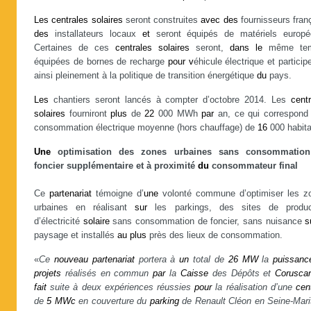
Les
centrales
solaires
seront construites
avec
des
fournisseurs fran
des
installateurs locaux
et
seront équipés de matériels europé
Certaines de ces
centrales
solaires
seront,
dans
le
même tem
équipées de bornes de recharge
pour
v
éhicule électrique et particip
ainsi pleinement à la politique de transition énergétique
du
pays.
Les
chantiers seront lancés à compter d’octobre 2014. Les
cent
solaires
fourniront
plus
de
22
000 MWh
par
an, ce qui correspond 
consommation électrique moyenne (hors chauffage) de
16
000 habita
Une
optimisation des zones urbaines sans consommatio
foncier supplémentaire et à proximité
du
consommateur final
Ce
partenariat
témoigne d’
une
volonté commune d’optimiser les z
urbaines en réalisant
sur
les parkings, des sites de produc
d’électricité
solaire
sans consommation de foncier, sans nuisance
s
paysage et installés
au
plus
près des lieux de consommation.
«
Ce
nouveau
partenariat
portera à
un
total de
26
MW
la
puissanc
projets
réalisés en commun
par
la
Caisse
des Dépôts et
Corusca
fait
suite à deux expériences réussies
pour
la réalisation d’une
cen
de
5
MWc
en couverture du
parking
de Renault Cléon en Seine-Mari