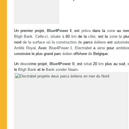
Un
premier
projet
,
Blue4Power
I
,
est
prévu
dans
la
zone
au
nor
Bligh Bank. Celle-ci, située à
60
km
de
la
côte,
est
la
zone la
plu
nord
de la surface où la construction de
parcs
éoliens
est
autorisée
Arrêté Royal.
Avec
Blue4Power
I
, Electrabel
a
ainsi
pour
ambitio
construire
le
plus
grand
parc
éolien
offshore
de
Belgique
.
Un
deuxiè
me
projet
,
Blue4Power II
,
est
situé
20
km
plus
au
sud
, 
le
Bligh Bank
et
le
Bank zonder Naam.