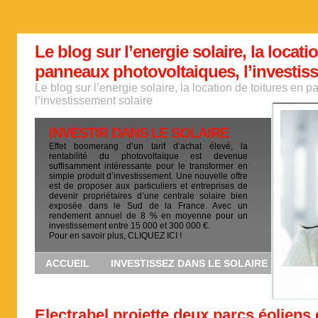
Le blog sur l’energie solaire, la locati
panneaux photovoltaiques, l’investis
Le blog sur l’energie solaire, la location de toitures en
l’investissement solaire
INVESTIR DANS LE SOLAIRE
Effet boomerang d’un tarif d’achat élevé, la
rentabilité du photovoltaïque est devenue
suffisamment intéressante pour le transformer en
simple produit d’investissement. Une nouvelle offre
est de proposer aux particuliers et entreprises de
devenir propriétaires d’une centrale solaire bien
exposée dans le Sud de la France. Avec un
rendement annuel de 8 % en moyenne pour un
investissement entre 15 000 et 300 000 €.
Pour en savoir plus, CLIQUEZ ICI !
ACCUEIL
INVESTISSEZ DANS LE SOLAIRE
Electrabel projette deux parcs éoliens