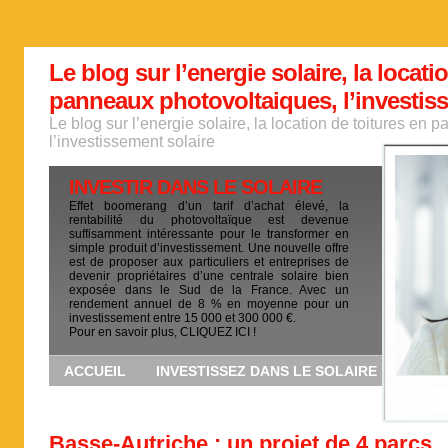
Le blog sur l’energie solaire, la locati
panneaux photovoltaiques, l’investis
Le blog sur l’energie solaire, la location de toitures en
l’investissement solaire
INVESTIR DANS LE SOLAIRE
Effet boomerang d’un tarif d’achat élevé, la
rentabilité du photovoltaïque est devenue
suffisamment intéressante pour le transformer en
simple produit d’investissement. Une nouvelle offre
est de proposer aux particuliers et entreprises de
devenir propriétaires d’une centrale solaire bien
exposée dans le Sud de la France. Avec un
rendement annuel de 8 % en moyenne pour un
investissement entre 15 000 et 300 000 €.
Pour en savoir plus, CLIQUEZ ICI !
ACCUEIL
INVESTISSEZ DANS LE SOLAIRE
Basse-Autriche : un projet de 4 parcs