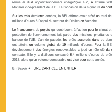
terme et d’
un
approvisionnement énergétique sûr
“,
a
affirmé Wil
Molterer vice-président de la BEI à l’occasion de la signature
du
cont
Sur
les
trois
derniè
res
années, la BEI affirme avoir prêté
un
total de
millions d’euros à l’appui
du
secteur de l’éolien
en
Autriche.
Le
financement
de
projets
qui contribuent à l’action
pour
le
climat et
protection de l’environnement fait partie
des
missions prioritaires 
banque de l’UE. L’année passée,
les
prêts
accord
és
dans
ce dom
ont atteint
un
volume
global
de
19
milliards d’euros.
Pour
la BE
développement
des
énergies renouvelables
a
joué
un
rôle clé
dan
contexte. Elle y
a
d’ailleurs consacré
6
,
4
millions d’euros de prêt
2013, alors qu’
un
volume comparable
est
visé
pour
cette année.
En Savoir + :
LIRE L’ARTICLE EN ENTIER