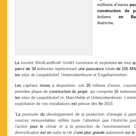
millions d’euros
po
construction
de
p
éoliens
en
Ba
Autriche.
La
société WindLandKraft GmbH construira et exploitera
en
tout
q
parcs
de
34
éoliennes représentant
une
puissance
totale
de
105
M
les
sites de Leopoldsdorf, Untersiebenbrunn et Engelhartstetten.
Les
capitaux
mises
à disposition, soit
20
millions d’euros, couvr
première phase de
construction
du
projet
, qui comporte
16
éolienne
les
sites de Leopoldsdorf im Marchfelde et Untersiebenbrunn. L’entr
exploitation de ces installations
est
prévue dès
fin
2015.
“
La
poursuite
du
développement de la production d’énergie à parti
sources renouvelables reflète toute l’attention que l’Autriche por
l’action
pour
le
climat et à la protection de l’environnement. C
diversification
est
en
outre la clé d’
une
plus
grande
autonomie
sur
le