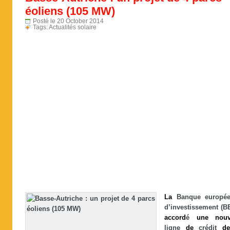
éoliens (105 MW)
Posté le 20 October 2014
Tags:
Actualités solaire
La
Banque europée
d’investissement (B
accord
é
une
nouv
ligne
de
crédit
de