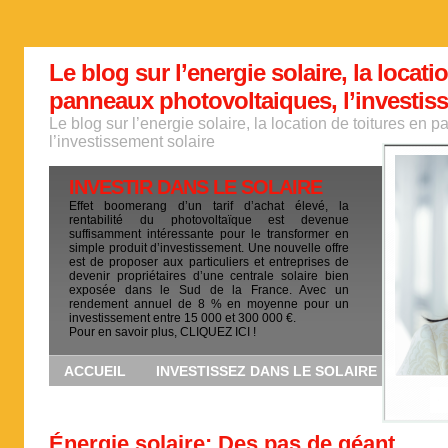
Le blog sur l’energie solaire, la locati
panneaux photovoltaiques, l’investis
Le blog sur l’energie solaire, la location de toitures en
l’investissement solaire
INVESTIR DANS LE SOLAIRE
Effet boomerang d’un tarif d’achat élevé, la
rentabilité du photovoltaïque est devenue
suffisamment intéressante pour le transformer en
simple produit d’investissement. Une nouvelle offre
est de proposer aux particuliers et entreprises de
devenir propriétaires d’une centrale solaire bien
exposée dans le Sud de la France. Avec un
rendement annuel de 8 % en moyenne pour un
investissement entre 15 000 et 300 000 €.
Pour en savoir plus, CLIQUEZ ICI !
ACCUEIL
INVESTISSEZ DANS LE SOLAIRE
Énergie solaire: Des pas de géant