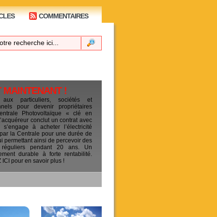
CLES
COMMENTAIRES
T MAINTENANT !
 aux particuliers, sociétés et
ionnels pour devenir propriétaires
entrale Photovoltaïque « clé en
L’acquéreur conclut un contrat avec
s’engage à acheter l’électricité
 par la Centrale pour une durée de
ui permettant ainsi de percevoir des
 réguliers pendant 20 ans. Un
sement durable à forte rentabilité.
CI pour en savoir plus !