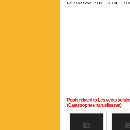
Pour en savoir + :
LIRE L’ARTICLE SU
Posts related to Les vents solai
(Catastrophes naruelles.net)