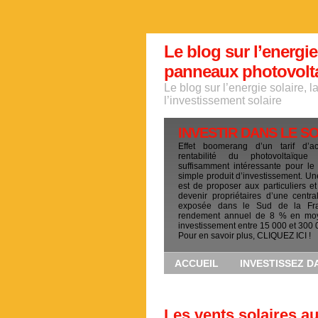
Le blog sur l’energie
panneaux photovoltai
Le blog sur l’energie solaire, 
l’investissement solaire
INVESTIR DANS LE S
Effet boomerang d’un tarif d’a
rentabilité du photovoltaïqu
suffisamment intéressante pour le
simple produit d’investissement. Un
est de proposer aux particuliers et
devenir propriétaires d’une centra
exposée dans le Sud de la Fr
rendement annuel de 8 % en mo
investissement entre 15 000 et 300 
Pour en savoir plus, CLIQUEZ ICI !
ACCUEIL
INVESTISSEZ D
Les vents solaires a