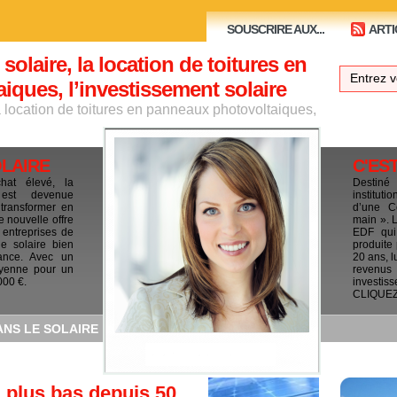
SOUSCRIRE AUX...
ARTI
 solaire, la location de toitures en
ques, l’investissement solaire
la location de toitures en panneaux photovoltaiques,
OLAIRE
C'ES
chat élevé, la
Destiné
e est devenue
institut
 transformer en
d’une C
e nouvelle offre
main ». 
 entreprises de
EDF qui 
le solaire bien
produite
ance. Avec un
20 ans, l
yenne pour un
revenus
000 €.
investis
CLIQUEZ I
ANS LE SOLAIRE
u plus bas depuis 50