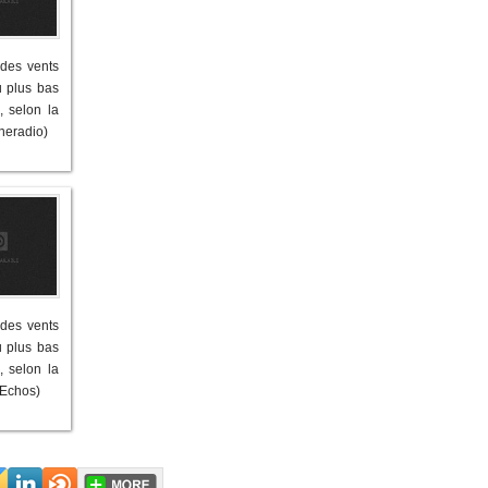
 des vents
u plus bas
 selon la
neradio)
 des vents
u plus bas
 selon la
 Echos)