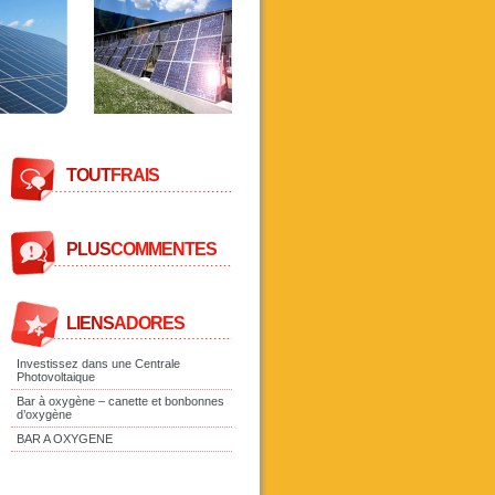
TOUT
FRAIS
PLUS
COMMENTES
LIENS
ADORES
Investissez dans une Centrale
Photovoltaique
Bar à oxygène – canette et bonbonnes
d’oxygène
BAR A OXYGENE