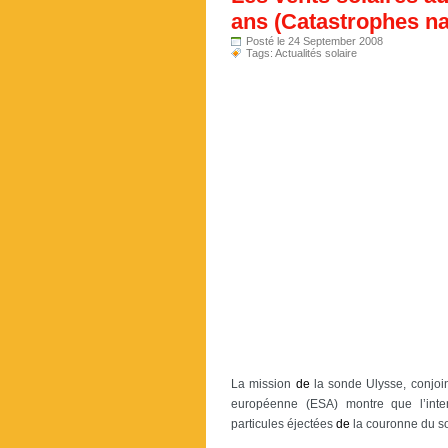
ans (Catastrophes na
Posté le 24 September 2008
Tags:
Actualités solaire
La mission
de
la sonde Ulysse, conjoin
européenne (ESA) montre que l’inte
particules éjectées
de
la couronne du s