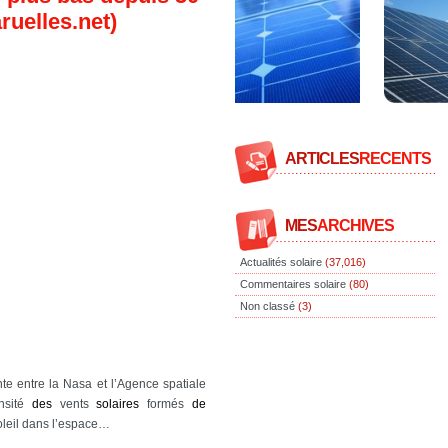
ruelles.net)
ARTICLES
RECENTS
MES
ARCHIVES
Actualités solaire
(37,016)
Commentaires solaire
(80)
Non classé
(3)
te entre la Nasa et l’Agence spatiale
nsité
des
vents
solaires
formés
de
oleil dans l’espace…