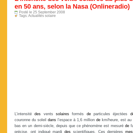
en 50 ans, selon la Nasa (Onlineradio)
Posté le 25 September 2008
Tags:
Actualités solaire
L’intensité
des
vents
solaires
formés
de
particules éjectées
d
couronne du soleil
dans
l’espace à 1,6 million
de
km/heure, est au 
bas en un demi-siècle, depuis que ce phénomène est mesuré
de
f
précise, ont indiqué mardi
des
scientifiques. Ces dernières
mes