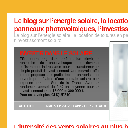
Le blog sur l’energie solaire, la locati
panneaux photovoltaiques, l’investis
Le blog sur l’energie solaire, la location de toitures en
l’investissement solaire
INVESTIR DANS LE SOLAIRE
Effet boomerang d’un tarif d’achat élevé, la
rentabilité du photovoltaïque est devenue
suffisamment intéressante pour le transformer en
simple produit d’investissement. Une nouvelle offre
est de proposer aux particuliers et entreprises de
devenir propriétaires d’une centrale solaire bien
exposée dans le Sud de la France. Avec un
rendement annuel de 8 % en moyenne pour un
investissement entre 15 000 et 300 000 €.
Pour en savoir plus, CLIQUEZ ICI !
ACCUEIL
INVESTISSEZ DANS LE SOLAIRE
L’intensité des vents solaires au plus 