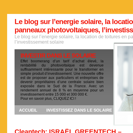
Le blog sur l’energie solaire, la locati
panneaux photovoltaiques, l’investis
Le blog sur l’energie solaire, la location de toitures en
l’investissement solaire
INVESTIR DANS LE SOLAIRE
Effet boomerang d’un tarif d’achat élevé, la
rentabilité du photovoltaïque est devenue
suffisamment intéressante pour le transformer en
simple produit d’investissement. Une nouvelle offre
est de proposer aux particuliers et entreprises de
devenir propriétaires d’une centrale solaire bien
exposée dans le Sud de la France. Avec un
rendement annuel de 8 % en moyenne pour un
investissement entre 15 000 et 300 000 €.
Pour en savoir plus, CLIQUEZ ICI !
ACCUEIL
INVESTISSEZ DANS LE SOLAIRE
Cleantech: ISRAËL GREENTECH –