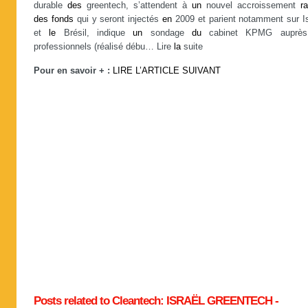
durable
des
greentech, s’attendent à
un
nouvel accroissement
r
des
fonds
qui y seront injectés
en
2009 et parient notamment sur Is
et
le
Brésil, indique
un
sondage
du
cabinet KPMG aupr
professionnels (réalisé débu… Lire
la
suite
Pour en savoir + :
LIRE L’ARTICLE SUIVANT
Posts related to Cleantech: ISRAËL GREENTECH -