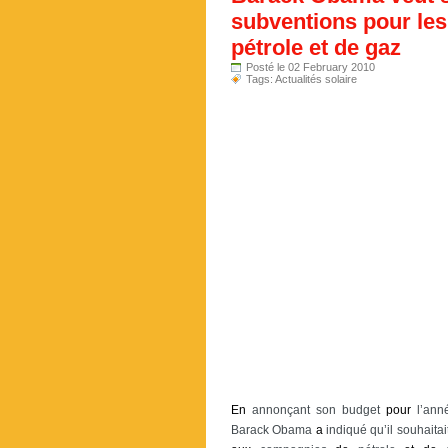
subventions pour le
pétrole et de gaz
Posté le 02 February 2010
Tags:
Actualités solaire
En
annonçant son budget
pour
l’ann
Barack Obama
a
indiqué qu’il souhaita