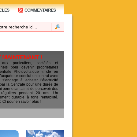
CLES
COMMENTAIRES
T MAINTENANT !
 aux particuliers, sociétés et
ionnels pour devenir propriétaires
entrale Photovoltaïque « clé en
L’acquéreur conclut un contrat avec
s’engage à acheter l’électricité
 par la Centrale pour une durée de
ui permettant ainsi de percevoir des
 réguliers pendant 20 ans. Un
sement durable à forte rentabilité.
CI pour en savoir plus !