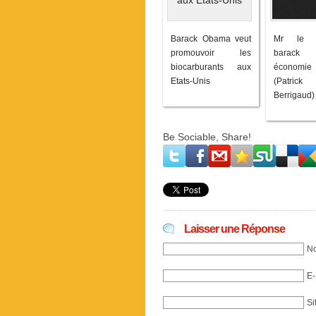
Barack Obama veut
Mr le P
promouvoir les
barack
biocarburants aux
économi
Etats-Unis
(Patr
Berrigaud)
Be Sociable, Share!
Laisser une Réponse
No
E-
Si