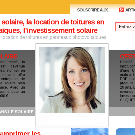
SOUSCRIRE AUX...
ARTI
 solaire, la location de toitures en
ques, l’investissement solaire
la location de toitures en panneaux photovoltaiques,
OLAIRE
C'ES
chat élevé, la
Destiné
e est devenue
institut
 transformer en
d’une C
e nouvelle offre
main ». 
 entreprises de
EDF qui 
le solaire bien
produite
ance. Avec un
20 ans, l
yenne pour un
revenus
000 €.
investis
CLIQUEZ I
ANS LE SOLAIRE
upprimer les