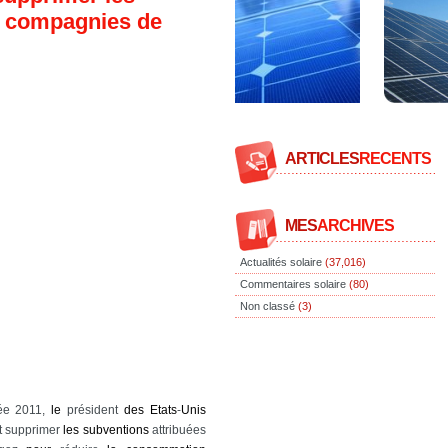
s compagnies de
ARTICLES
RECENTS
MES
ARCHIVES
Actualités solaire
(37,016)
Commentaires solaire
(80)
Non classé
(3)
ée 2011,
le
président
des
Etats
-
Unis
it supprimer
les
subventions
attribuées