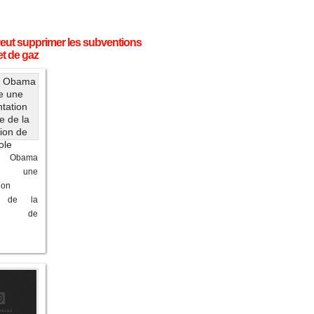
eut supprimer les subventions
et de gaz
 Obama
te une
ion
e de la
tion de