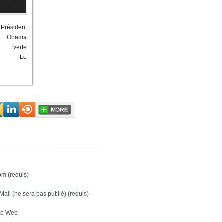
résident
 Obama
e verte
ick Le
m (requis)
Mail (ne sera pas publié) (requis)
te Web