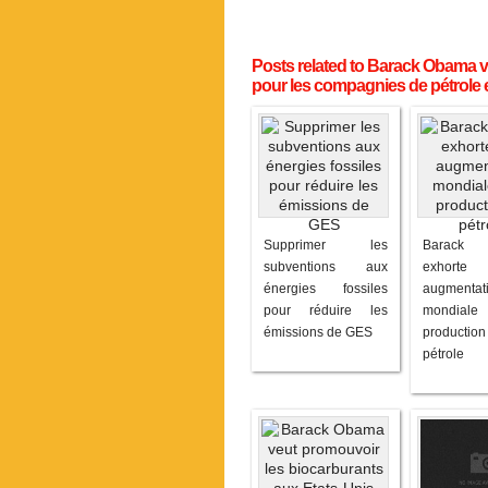
Posts related to Barack Obama v
pour les compagnies de pétrole 
Supprimer les
Barack
subventions aux
exhor
énergies fossiles
augmentat
pour réduire les
mondial
émissions de GES
produc
pétrole