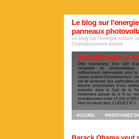
Le blog sur l’energie
panneaux photovoltai
Le blog sur l’energie solaire, 
l’investissement solaire
INVESTIR DANS LE S
Effet boomerang d’un tarif d’a
rentabilité du photovoltaïqu
suffisamment intéressante pour le
simple produit d’investissement. Un
est de proposer aux particuliers et
devenir propriétaires d’une centra
exposée dans le Sud de la Fr
rendement annuel de 8 % en mo
investissement entre 15 000 et 300 
Pour en savoir plus, CLIQUEZ ICI !
ACCUEIL
INVESTISSEZ D
Barack Obama veut s