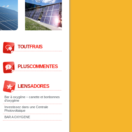
TOUT
FRAIS
PLUS
COMMENTES
LIENS
ADORES
Bar à oxygène – canette et bonbonnes
d’oxygène
Investissez dans une Centrale
Photovoltaique
BAR A OXYGENE