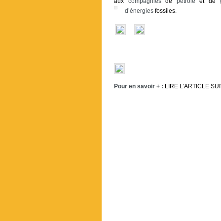
aux
compagnies
de
pétrole
et
de
d’énergies
fossiles
.
Pour en savoir + :
LIRE L’ARTICLE SU