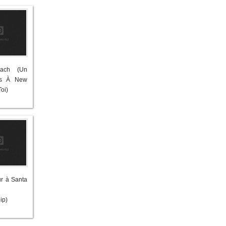
each (Un
ais À New
oi)
ur à Santa
ip)