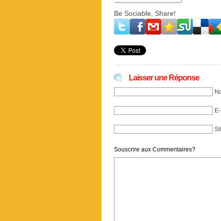
Be Sociable, Share!
Laisser une Réponse
No
E-
Si
Souscrire aux Commentaires?