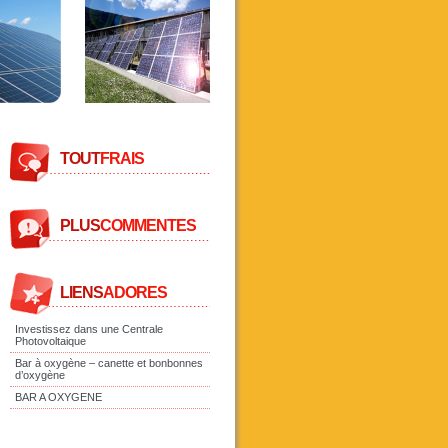
TOUT
FRAIS
PLUS
COMMENTES
LIENS
ADORES
Investissez dans une Centrale
Photovoltaique
Bar à oxygène – canette et bonbonnes
d’oxygène
BAR A OXYGENE