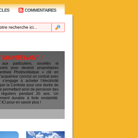
CLES
COMMENTAIRES
T MAINTENANT !
 aux particuliers, sociétés et
ionnels pour devenir propriétaires
entrale Photovoltaïque « clé en
L’acquéreur conclut un contrat avec
s’engage à acheter l’électricité
 par la Centrale pour une durée de
ui permettant ainsi de percevoir des
 réguliers pendant 20 ans. Un
sement durable à forte rentabilité.
CI pour en savoir plus !