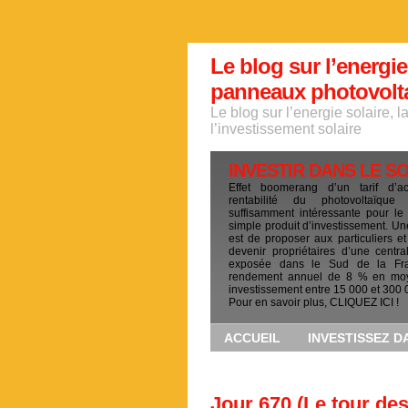
Le blog sur l’energie
panneaux photovoltai
Le blog sur l’energie solaire, 
l’investissement solaire
INVESTIR DANS LE S
Effet boomerang d’un tarif d’a
rentabilité du photovoltaïqu
suffisamment intéressante pour le
simple produit d’investissement. Un
est de proposer aux particuliers et
devenir propriétaires d’une centra
exposée dans le Sud de la Fr
rendement annuel de 8 % en mo
investissement entre 15 000 et 300 
Pour en savoir plus, CLIQUEZ ICI !
ACCUEIL
INVESTISSEZ D
Jour 670 (Le tour de