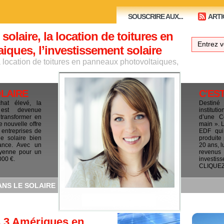
SOUSCRIRE AUX...
ARTI
 solaire, la location de toitures en
ques, l’investissement solaire
la location de toitures en panneaux photovoltaiques,
OLAIRE
C'ES
chat élevé, la
Destiné
e est devenue
institut
 transformer en
d’une C
e nouvelle offre
main ». 
 entreprises de
EDF qui 
le solaire bien
produite
ance. Avec un
20 ans, l
yenne pour un
revenus
000 €.
investis
CLIQUEZ I
ANS LE SOLAIRE
s 3 Amériques en