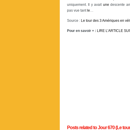
uniquement. Il y avait
une
descente a
pas vue tant
le
…
Source :
Le tour des 3 Amériques en vé
Pour en savoir + :
LIRE L’ARTICLE SU
Posts related to Jour 670 (Le to