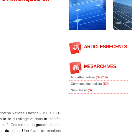
ARTICLES
RECENTS
MES
ARCHIVES
Actualités solaire
(37,016)
Commentaires solaire
(80)
Non classé
(3)
notepa National Oaxaca – M E X I Q U
ès
la
fin
du
village
et
dans
la
montée
 à coté. Comme hier
la
grande
chaleur
ues
du
corps.
Une
étape
de
montées