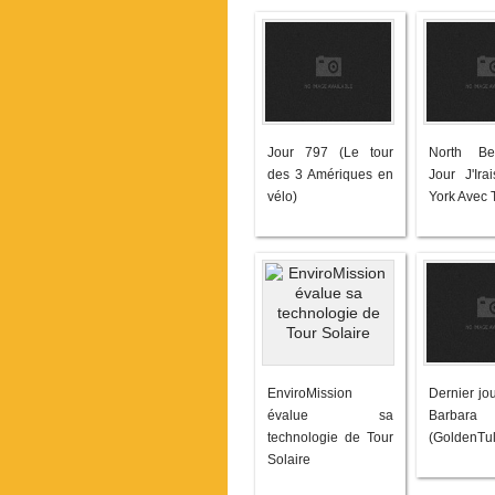
Jour 797 (Le tour
North B
des 3 Amériques en
Jour J'Ir
vélo)
York Avec T
EnviroMission
Dernier jo
évalue sa
Barbara
technologie de Tour
(GoldenTul
Solaire