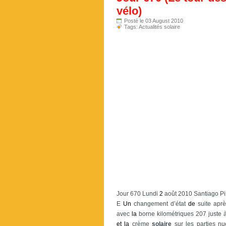
vélo)
Posté le 03 August 2010
Tags:
Actualités solaire
Jour 670 Lundi
2
août 2010 Santiago Pi
E
Un
changement d’état
de
suite apr
avec
la
borne kilométriques 207 juste
et
la
crème
solaire
sur les parties n