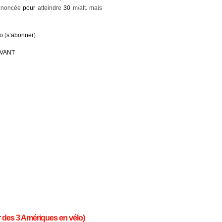
nnoncée
pour
atteindre
30
m/alt. mais
lo
(
s’abonner
)
IVANT
ur des 3 Amériques en vélo)