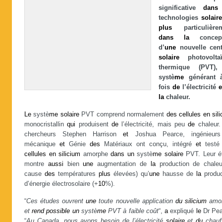
significative
dans
technologies
solair
plus
particulière
dans
la
concept
d’
une
nouvelle cent
solaire
photovolta
thermique (PVT)
systè
me
générant
fois
de
l’électricité
e
la
chaleur.
Le
systè
me
solaire
PVT comprend normalement
des
cellules
en
sil
monocristallin
qui
produisent
de
l’électricité, mais peu
de
chaleur
chercheurs Stephen Harrison
et
Joshua Pearce, ingénieu
mécanique
et
Génie
des
Matériaux ont conçu, intégré
et
test
cellules
en
silicium
amorphe
dans
un
systè
me
solaire
PVT. Leur é
montre
aussi
bien
une
augmentation de
la
production de chaleu
cause
des
températures
plus
élevées) qu’
une
hausse de
la
produc
d’énergie électrosolaire (+
10
%).
“
Ces études ouvrent
une
toute nouvelle application
du
silicium
amo
et
rend
possible
un
systè
me
PVT à faible coût
“,
a
expliqué
le
Dr Pea
“
Au Canada, nous avons besoin de l’électricité
solaire
et
du
chauf