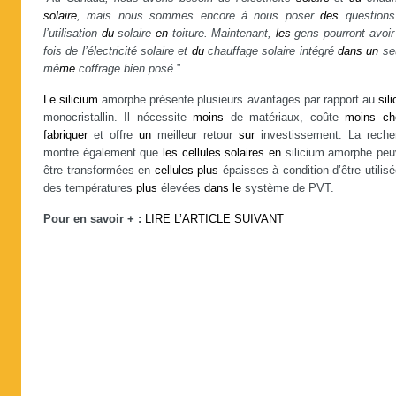
solaire
, mais nous sommes encore à nous poser
des
question
l’utilisation
du
solaire
en
toiture. Maintenant,
les
gens pourront avoir
fois de l’électricité solaire et
du
chauffage solaire intégré
dans
un
seu
mê
me
coffrage bien posé
.”
Le
silicium
amorphe présente plusieurs avantages par rapport au
sil
monocristallin. Il nécessite
moins
de matériaux, coûte
moins
ch
fabriquer
et offre
un
meilleur retour
sur
investissement. La reche
montre également que
les
cellules
solaires
en
silicium amorphe peu
être transformées en
cellules
plus
épaisses à condition d’être utilis
des températures
plus
élevées
dans
le
système de PVT.
Pour en savoir + :
LIRE L’ARTICLE SUIVANT