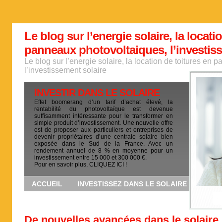
Le blog sur l’energie solaire, la locati
panneaux photovoltaiques, l’investis
Le blog sur l’energie solaire, la location de toitures en
l’investissement solaire
INVESTIR DANS LE SOLAIRE
Effet boomerang d’un tarif d’achat élevé, la
rentabilité du photovoltaïque est devenue
suffisamment intéressante pour le transformer en
simple produit d’investissement. Une nouvelle offre
est de proposer aux particuliers et entreprises de
devenir propriétaires d’une centrale solaire bien
exposée dans le Sud de la France. Avec un
rendement annuel de 8 % en moyenne pour un
investissement entre 15 000 et 300 000 €.
Pour en savoir plus, CLIQUEZ ICI !
ACCUEIL
INVESTISSEZ DANS LE SOLAIRE
De nouvelles avancées dans le solaire