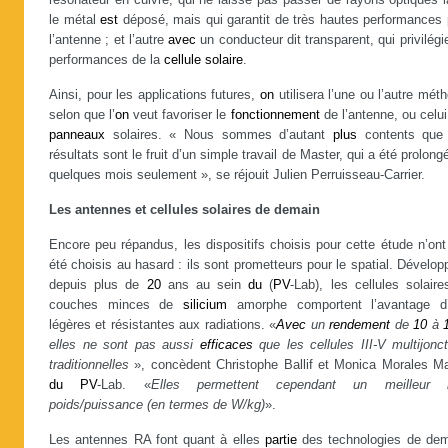
résonateur en cuivre, qui ne laisse pas passer de rayons optiques 
le métal
est
déposé, mais qui garantit de très hautes performances 
l’antenne ; et l’autre
avec
un conducteur dit transparent, qui privilég
performances de la
cellule
solaire
.
Ainsi, pour les applications futures,
on
utilisera l’une ou l’autre mét
selon que l’
on
veut favoriser le
fonctionnement
de l’antenne, ou celu
panneaux
solaires. « Nous sommes d’autant
plus
contents que
résultats sont le fruit d’un simple travail de Master, qui a été prolon
quelques mois seulement », se réjouit Julien Perruisseau-Carrier.
Les antennes et cellules solaires de demain
Encore peu répandus, les dispositifs choisis pour cette étude n’on
été choisis au hasard : ils sont prometteurs pour le spatial. Dévelo
depuis plus de
20
ans au sein
du
(
PV
-Lab), les cellules solair
couches minces de
silicium
amorphe comportent l’avantage d’
légères et résistantes aux radiations. «
Avec
un
rendement
de
10
à
elles ne sont pas aussi
efficaces
que les cellules III-V multijonc
traditionnelles
», concèdent Christophe Ballif et Monica Morales Ma
du
PV
-Lab. «
Elles permettent cependant un meilleur r
poids/puissance (en termes de W/kg)
».
Les antennes RA font quant à elles
partie
des technologies de dem