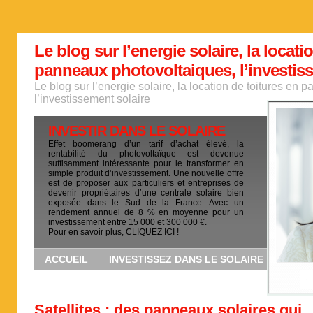
Le blog sur l’energie solaire, la locati
panneaux photovoltaiques, l’investis
Le blog sur l’energie solaire, la location de toitures en
l’investissement solaire
INVESTIR DANS LE SOLAIRE
Effet boomerang d’un tarif d’achat élevé, la
rentabilité du photovoltaïque est devenue
suffisamment intéressante pour le transformer en
simple produit d’investissement. Une nouvelle offre
est de proposer aux particuliers et entreprises de
devenir propriétaires d’une centrale solaire bien
exposée dans le Sud de la France. Avec un
rendement annuel de 8 % en moyenne pour un
investissement entre 15 000 et 300 000 €.
Pour en savoir plus, CLIQUEZ ICI !
ACCUEIL
INVESTISSEZ DANS LE SOLAIRE
Satellites : des panneaux solaires qui