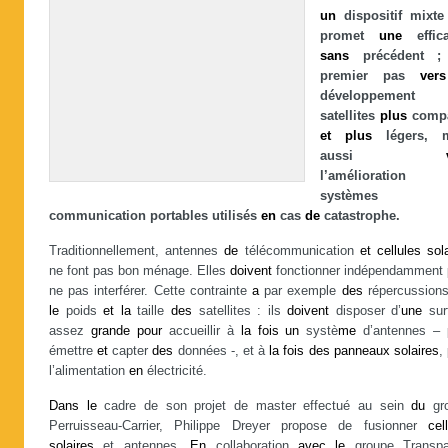
un
dispositif mixt
promet
une
effica
sans
précédent 
premier pas
vers
développemen
satellites
plus
compa
et
plus
légers, m
aussi
l’amélioratio
système
communication portables utilisés
en
cas
de
catastrophe.
Traditionnellement, antennes
de
télécommunication
et
cellules
sol
ne font pas bon ménage. Elles
doivent
fonctionner indépendamment
ne pas interférer. Cette contrainte
a
par exemple
des
répercussion
le
poids
et
la
taille
des
satellites : ils
doivent
disposer d’
une
sur
assez
grande
pour
accueillir à
la
fois
un
systè
me
d’antennes –
émettre
et
capter
des
données -, et à
la
fois
des
panneaux
solaires
,
l’alimentation
en
électricité.
Dans
le
cadre de son projet de master effectué au sein
du
gr
Perruisseau-Carrier, Philippe Dreyer propose de fusionner
cel
solaires
et antennes.
En
collaboration
avec
le
groupe Transpa