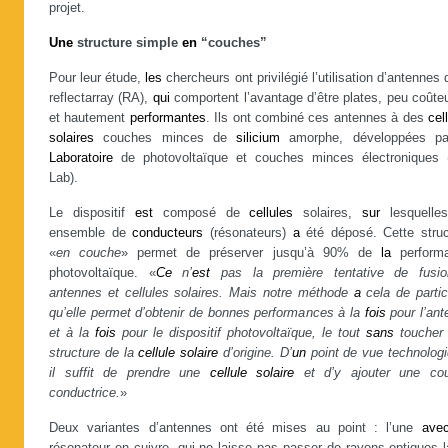
projet.
Une
structure simple
en
“couches”
Pour leur étude,
les
chercheurs ont privilégié l’utilisation d’antennes 
reflectarray (RA),
qui
comportent l’avantage d’être plates, peu coûte
et hautement
performantes
. Ils ont combiné ces antennes à des
cel
solaires
couches minces de
silicium
amorphe, développées pa
Laboratoire
de photovoltaïque et couches minces électroniques 
Lab).
Le dispositif
est
composé de
cellules
solaires,
sur
lesquell
ensemble de
conducteurs
(résonateurs)
a
été déposé. Cette struc
«
en couche
» permet de préserver jusqu’à 90% de
la
perform
photovoltaïque. «
Ce
n’
est
pas la première tentative de fusio
antennes et cellules solaires. Mais notre méthode
a
cela de partic
qu’elle permet d’obtenir de bonnes performances à la
fois
pour l’ant
et à la
fois
pour le dispositif photovoltaïque, le tout
sans
toucher 
structure de la
cellule
solaire
d’origine. D’
un
point de vue technologi
il suffit de prendre une
cellule
solaire
et d’y ajouter une co
conductrice.
»
Deux variantes d’antennes ont été mises au point : l’une
ave